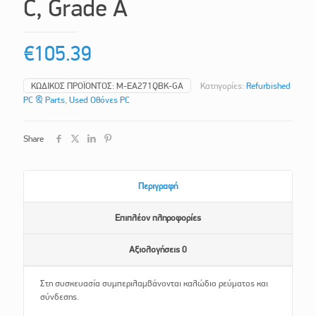
C, Grade A
€
105.39
ΚΩΔΙΚΌΣ ΠΡΟΪΌΝΤΟΣ:
M-EA271QBK-GA
Κατηγορίες:
Refurbished
PC & Parts
,
Used Οθόνες PC
Share
Περιγραφή
Επιπλέον πληροφορίες
Αξιολογήσεις
0
Στη συσκευασία συμπεριλαμβάνονται καλώδιο ρεύματος και
σύνδεσης.