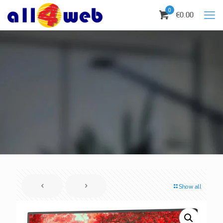
0
€0.00
Show all