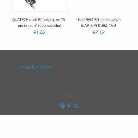
QUATECH used PCI κάρτα, σε 25-
Used RAM SO-dimm μνήμη
pin Σειριακή (δύο κανάλια)
(LAPTOP) DDR2, 1GB
€
1.42
€
2.12
Γενικοί Οροι Χρήσης