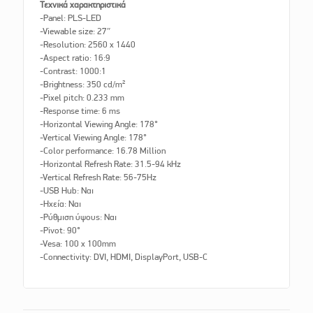
Τεχνικά χαρακτηριστικά
-Panel: PLS-LED
-Viewable size: 27″
-Resolution: 2560 x 1440
-Aspect ratio: 16:9
-Contrast: 1000:1
-Brightness: 350 cd/m²
-Pixel pitch: 0.233 mm
-Response time: 6 ms
-Horizontal Viewing Angle: 178°
-Vertical Viewing Angle: 178°
-Color performance: 16.78 Million
-Horizontal Refresh Rate: 31.5-94 kHz
-Vertical Refresh Rate: 56-75Hz
-USB Hub: Ναι
-Ηχεία: Ναι
-Ρύθμιση ύψους: Ναι
-Pivot: 90°
-Vesa: 100 x 100mm
-Connectivity: DVI, HDMI, DisplayPort, USB-C