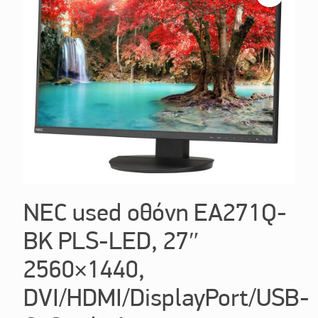
NEC used οθόνη EA271Q-
BK PLS-LED, 27″
2560×1440,
DVI/HDMI/DisplayPort/USB-