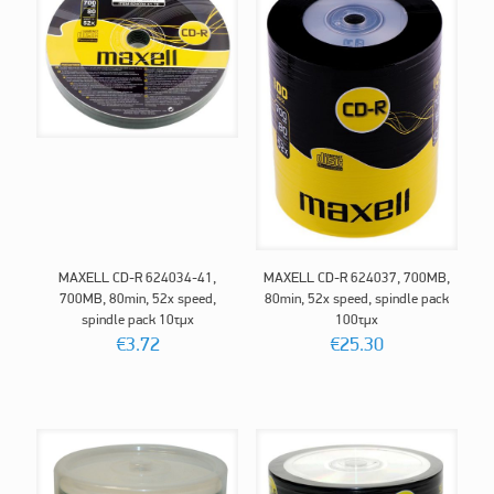
MAXELL CD-R 624034-41,
MAXELL CD-R 624037, 700ΜΒ,
700ΜΒ, 80min, 52x speed,
80min, 52x speed, spindle pack
spindle pack 10τμχ
100τμχ
€
3.72
€
25.30