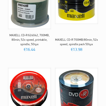
MAXELL CD-R 624042, 700ΜΒ,
80min, 52x speed, printable,
MAXELL CD-R 700ΜΒ/80min, 52x
spindle, 50τμχ
speed, spindle pack 50τμχ
€
16.44
€
13.98