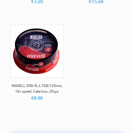
€
3.20
€
15.48
MAXELL DVD-R, 4.7GB/120min,
16x speed, Cake box, 25τμχ
€
8.86