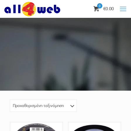
0
€0.00