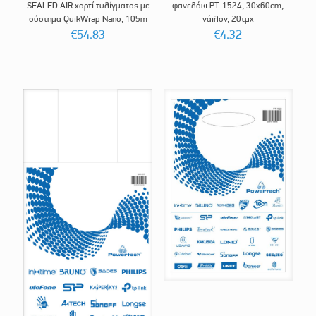
SEALED AIR χαρτί τυλίγματος με
φανελάκι PT-1524, 30x60cm,
σύστημα QuikWrap Nano, 105m
νάιλον, 20τμχ
€
54.83
€
4.32