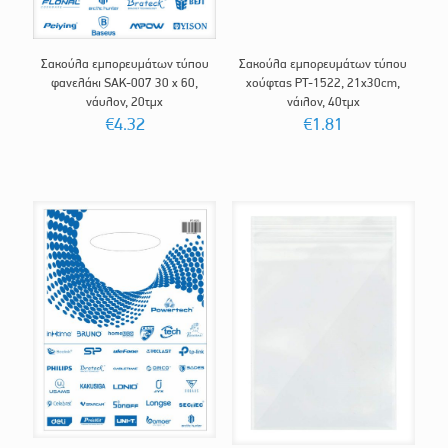
Σακούλα εμπορευμάτων τύπου
Σακούλα εμπορευμάτων τύπου
φανελάκι SAK-007 30 x 60,
χούφτας PT-1522, 21x30cm,
νάυλον, 20τμχ
νάιλον, 40τμχ
€
4.32
€
1.81