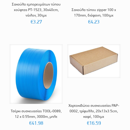
Σακούλα εμπορευμάτων τύπου
χούφτας PT-1523, 30x40cm,
Σακούλα τύπου zipper 100 x
νάιλον, 30τμχ
170mm, διάφανη, 100τμχ
€
3.27
€
4.23
Χαρτοκιβώτιο συσκευασίας PAP-
Τσέρκι συσκευασίας TOOL-0089,
0002, τρίφυλλο, 20x13x3.5cm,
12 x 0.55mm, 3000m, μπλε
καφέ, 100τμχ
€
41.98
€
16.59