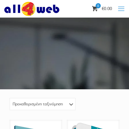
0
€0.00