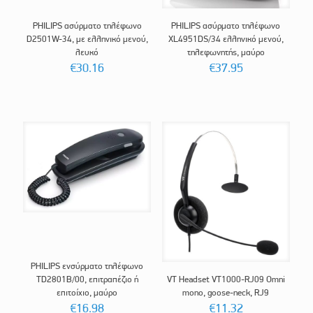
PHILIPS ασύρματο τηλέφωνο
PHILIPS ασύρματο τηλέφωνο
D2501W-34, με ελληνικό μενού,
XL4951DS/34 ελληνικό μενού,
λευκό
τηλεφωνητής, μαύρο
€
30.16
€
37.95
PHILIPS ενσύρματο τηλέφωνο
TD2801B/00, επιτραπέζιο ή
VT Headset VT1000-RJ09 Omni
επιτοίχιο, μαύρο
mono, goose-neck, RJ9
€
16.98
€
11.32