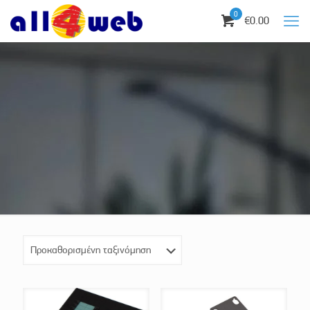
0
€0.00