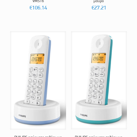
VMS16
μαύρο
€
106.14
€
27.21