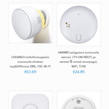
HANWEI ασύρματος ανιχνευτής
CHUANGO πολυλειτουργικός
καπνού JTY-GW-YB037 με
ανιχνευτής κίνησης/
ηχητικό & οπτικό συναγερμό,
περιβάλλοντος DML-100, Wi-Fi
WiFi, TUYA
€
63.69
€
24.85