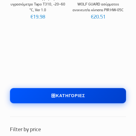
υγρασιόμετρο Tapo T310, -20~60
WOLF GUARD ασύρματος
°C, Ver 1.0
ανιχνευτής κίνησης PIR HW-05C
€
19.98
€
20.51
ΚΑΤΗΓΟΡΊΕΣ
Filter by price