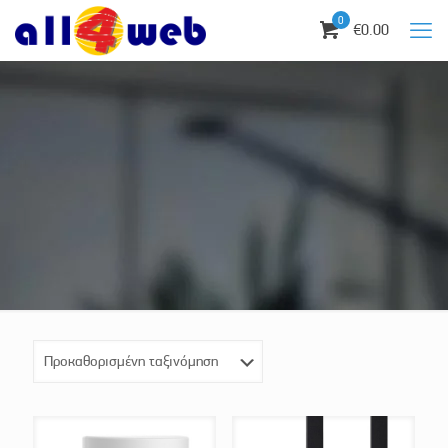
0
€0.00