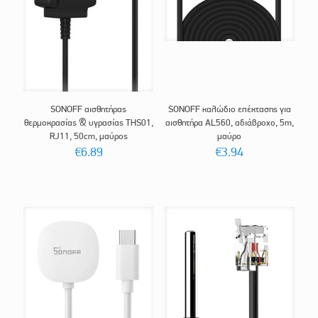
SONOFF αισθητήρας
SONOFF καλώδιο επέκτασης για
θερμοκρασίας & υγρασίας THS01,
αισθητήρα AL560, αδιάβροχο, 5m,
RJ11, 50cm, μαύρος
μαύρο
€
6.89
€
3.94