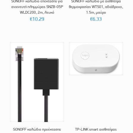
SONOFF καλώδιο επέκτασης για
SONOFF καλώδιο με αισθητήρα
ανιχνευτή πλημμύρας SNZB-05P
θερμοκρασίας WTS01, αδιάβροχο,
WLDC200, 2m, λευκό
1.5m, μαύρο
€
10.29
€
6.33
SONOFF καλώδιο προέκτασης
TP-LINK smart αισθητήρας