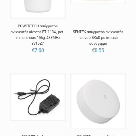
POWERTECH ασύρματος
ανιχνευτής κίνησης PT-1134, pet-
SENTEK ασύρματος ανιχνευτής
immune έως 15kg, 433MHz
καπνού SK40 με ηχητικό
eV1527
συναγερμό
€
7.68
€
8.55