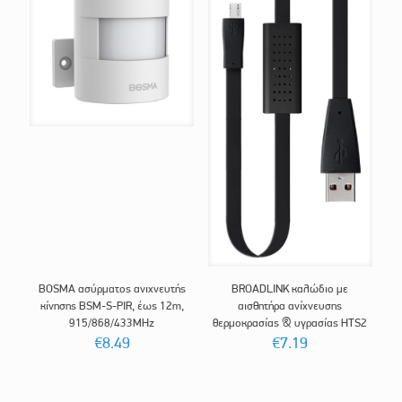
BOSMA ασύρματος ανιχνευτής
BROADLINK καλώδιο με
κίνησης BSM-S-PIR, έως 12m,
αισθητήρα ανίχνευσης
915/868/433MHz
θερμοκρασίας & υγρασίας HTS2
€
8.49
€
7.19