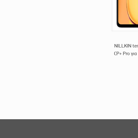
NILLKIN te
CP+ Pro για