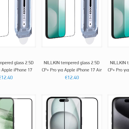
mpered glass 2.5D
NILLKIN tempered glass 2.5D
NILLKIN t
α Apple iPhone 17
CP+ Pro για Apple iPhone 17 Air
CP+ Pro γι
€
12.40
€
12.40