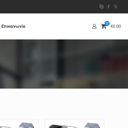
0
Επικοινωvία
€0.00