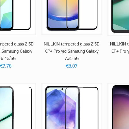
mpered glass 2.5D
NILLKIN tempered glass 2.5D
NILLKIN t
α Samsung Galaxy
CP+ Pro για Samsung Galaxy
CP+ Pro 
16 4G/5G
A25 5G
€
7.78
€
8.07