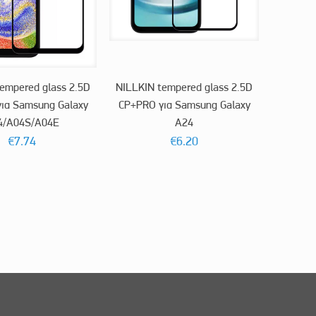
empered glass 2.5D
NILLKIN tempered glass 2.5D
ια Samsung Galaxy
CP+PRO για Samsung Galaxy
4/A04S/A04E
A24
€
7.74
€
6.20