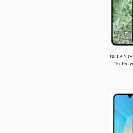
NILLKIN te
CP+ Pro γι