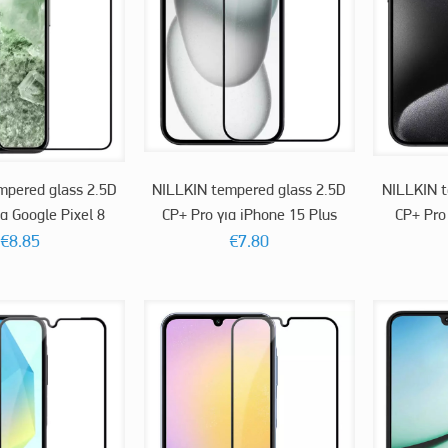
mpered glass 2.5D
NILLKIN tempered glass 2.5D
NILLKIN t
α Google Pixel 8
CP+ Pro για iPhone 15 Plus
CP+ Pro
€
8.85
€
7.80