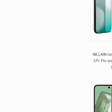
NILLKIN te
CP+ Pro γι