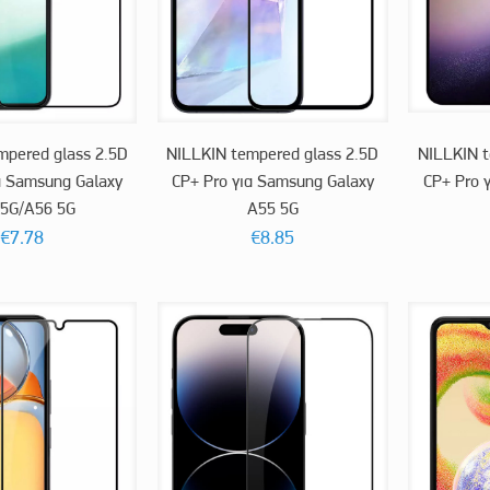
mpered glass 2.5D
NILLKIN tempered glass 2.5D
NILLKIN t
α Samsung Galaxy
CP+ Pro για Samsung Galaxy
CP+ Pro 
 5G/A56 5G
A55 5G
€
7.78
€
8.85