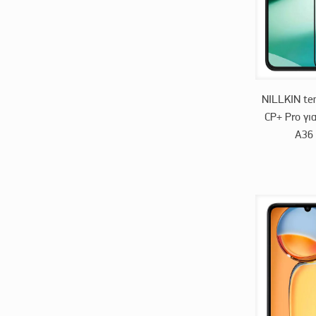
NILLKIN te
CP+ Pro γι
A36