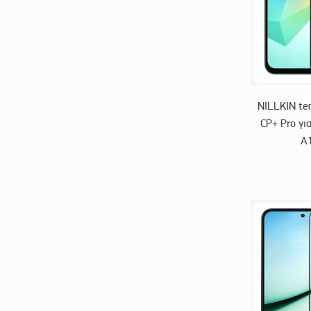
NILLKIN te
CP+ Pro γι
A