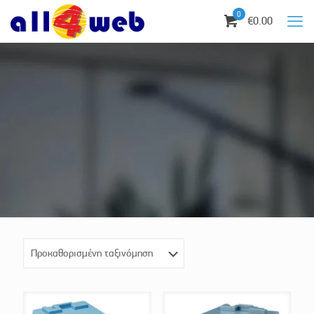
0
€0.00