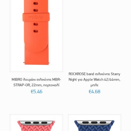
ROCKROSE band σιλικόνης Starry
MIBRO λουράκι σιλικόνης MBR-
Night για Apple Watch 42/44mm,
STRAP-OR, 22mm, πορτοκαλί
μπλε
€
5.46
€
4.68