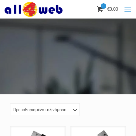
0
€0.00