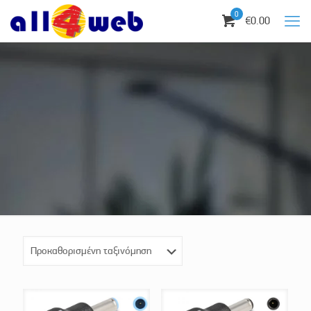
0
€0.00