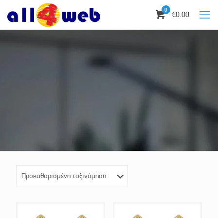
0
€0.00