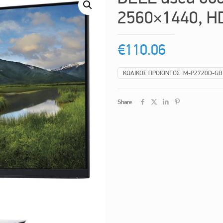
2560×1440, HD
€
110.06
ΚΩΔΙΚΌΣ ΠΡΟΪΌΝΤΟΣ:
M-P2720D-GB
Share