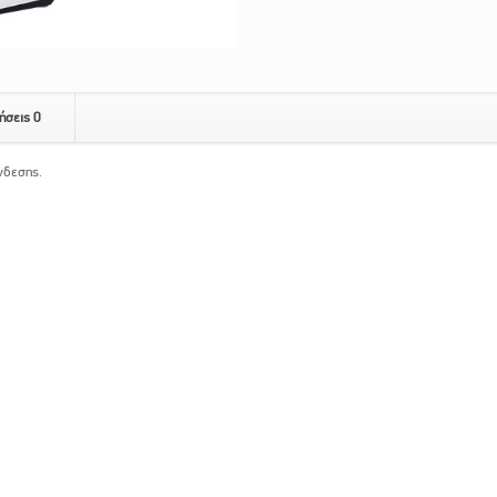
ήσεις
0
νδεσης.