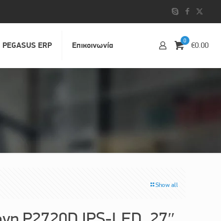
0
PEGASUS ERP
Επικοινωvία
€0.00
Show all
νη P2720D IPS-LED, 27″