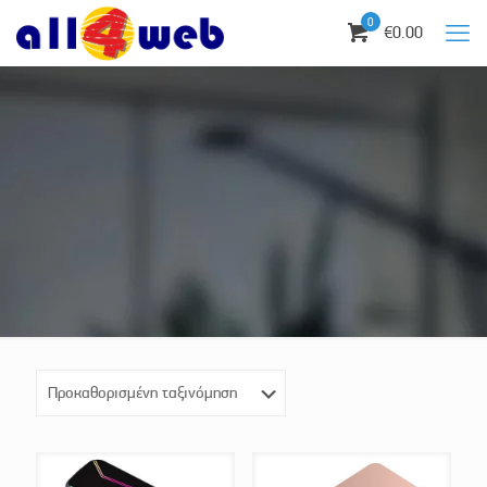
0
€0.00