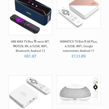
H96 MAX TV Box & ηχείο M7,
HOMATICS TV Box R 4K Plus,
RK3528, 8K, 4/32GB, WiFi,
4/32GB, WiFi, Google
Bluetooth, Android 13
πιστοποίηση, Android 11
€
81.87
€
133.89