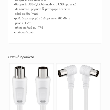
-βύσμα 2: USB-C/Lightning/Micro USB αρσενικό
-λειτουργιά: φόρτιση & μεταφορά αρχείων
-έξοδος: 5A (max)
-ρυθμός μεταφοράς δεδομένων: 480Mbps
-μήκος: 1.2m
-υλικό καλωδίου: TPE
-χρώμα: λευκό
Σχετικά προϊόντα