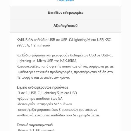
Επιπλέον πληροφορίες
Αξιολογήσεις
0
KAKUSIGA καλώδιο USB σε USB-C/Lightning/Micro USB KSC-
997, 5A, 1.2m, λευκό
Καλώδιο φόρτισης και μεταφοράς δεδομένων USB σε USB-C,
Lightning και Micro USB της KAKUSIGA.
Κατασκευάζεται από υψηλής ποιότητας υλικά, σύμφωνα με τις
υψηλότερες τεχνικές προδιαγραφές, προσφέροντας αξιόπιστη
λειτουργία και αντοχή στον χρόνο.
Σημεία ενδιαφέροντος προϊόντος
-3 σε 1, USB-C, Lightning & Micro USB
-φόρτιση με απόδοση έως 5A
-λειτουργία μεταφοράς δεδομένων
-υποστήριξη φόρτισης έως 3 συσκευών ταυτόχρονα
-ανθεκτικό, εύκαμπτο καλώδιο που δεν μπερδεύεται
Τεχνικά χαρακτηριστικά
-βύσμα 1: USB αρσενικό