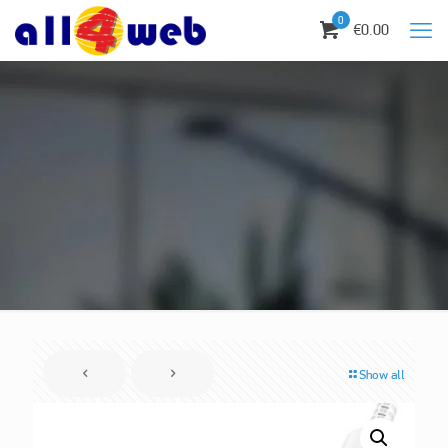
0
€0.00
Show all