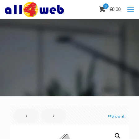
0
€0.00
Show all