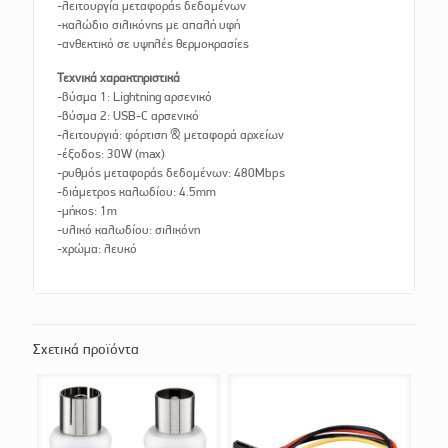
-λειτουργία μεταφοράς δεδομένων
-καλώδιο σιλικόνης με απαλή υφή
-ανθεκτικό σε υψηλές θερμοκρασίες
Τεχνικά χαρακτηριστικά
-βύσμα 1: Lightning αρσενικό
-βύσμα 2: USB-C αρσενικό
-λειτουργιά: φόρτιση & μεταφορά αρχείων
-έξοδος: 30W (max)
-ρυθμός μεταφοράς δεδομένων: 480Mbps
-διάμετρος καλωδίου: 4.5mm
-μήκος: 1m
-υλικό καλωδίου: σιλικόνη
-χρώμα: λευκό
Σχετικά προϊόντα