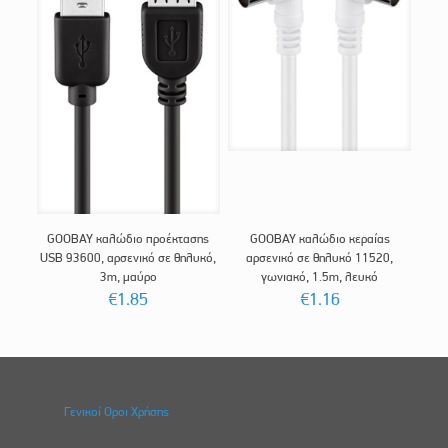
GOOBAY καλώδιο προέκτασης
GOOBAY καλώδιο κεραίας
USB 93600, αρσενικό σε θηλυκό,
αρσενικό σε θηλυκό 11520,
3m, μαύρο
γωνιακό, 1.5m, λευκό
€
1.85
€
1.16
Γενικοί Οροι Χρήσης