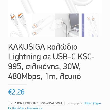
KAKUSIGA καλώδιο
Lightning σε USB-C KSC-
995, σιλικόνης, 30W,
480Mbps, 1m, λευκό
€
2.26
ΚΩΔΙΚΌΣ ΠΡΟΪΌΝΤΟΣ:
KSC-995-LC-WH
Κατηγορίες:
USB-C (Type-
C)
,
Καλώδια - Αντάπτορες