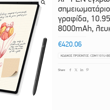
σημειωματάριο
γραφίδα, 10.95
8000mAh, λευ
€
420.06
ΚΩΔΙΚΌΣ ΠΡΟΪΌΝΤΟΣ:
CDM1101U-B
Share