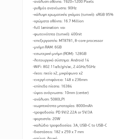
-ανάλυση οθόνης: 1920×1200 Pixels
-ρυθμός ανανέωσης: 90Hz
-κάλυψη χρωματικής γκάμας (τυπική): sRGB 95%
-χρώματα οθόνης: 16.7 Million
-full lamination: ναι
-φωτεινότητα (τυπική): 400nit
-επεξεργαστής: MT8781, 8-core processor
-μνήμη RAM: 6GB
-εσωτερική μνήμη (ROM): 128GB
-λειτουργικό σύστημα: Android 14
-WiFi: 802.11a/b/g/n/ac, 2.4GHz/5GHz
-ήχος: ηχείο x2, μικρόφωνο x2
-ενεργή επιφάνεια: 148 x 236mm
-επίπεδα πίεσης: 16384
-ύψος ανάγνωσης: 10mm (center)
-ανάλυση: 5080LPI
-χωρητικότητα μπαταρίας: 8000mAh
-τροφοδοσία: PD 9V/2.22A or 5V/3A
-φορτιστής: 20W
-καλώδιο τροφοδοσίας: 3A, USB-C to USB-C
-διαστάσεις: 182 x 259 x 7 mm
-χρώμα: λευκό