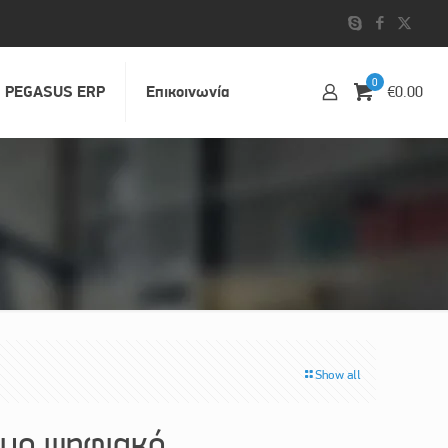
0
PEGASUS ERP
Επικοινωvία
€0.00
Show all
μο ψηφιακό