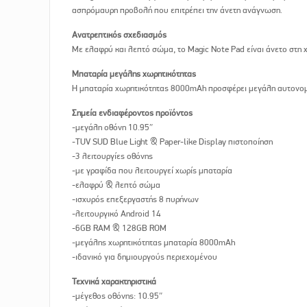
ασπρόμαυρη προβολή που επιτρέπει την άνετη ανάγνωση.
Ανατρεπτικός σχεδιασμός
Με ελαφρύ και λεπτό σώμα, το Magic Note Pad είναι άνετο στη 
Μπαταρία μεγάλης χωρητικότητας
Η μπαταρία χωρητικότητας 8000mAh προσφέρει μεγάλη αυτονομί
Σημεία ενδιαφέροντος προϊόντος
-μεγάλη οθόνη 10.95″
-TUV SUD Blue Light & Paper-like Display πιστοποίηση
-3 λειτουργίες οθόνης
-με γραφίδα που λειτουργεί χωρίς μπαταρία
-ελαφρύ & λεπτό σώμα
-ισχυρός επεξεργαστής 8 πυρήνων
-λειτουργικό Android 14
-6GB RAM & 128GB ROM
-μεγάλης χωρητικότητας μπαταρία 8000mAh
-ιδανικό για δημιουργούς περιεχομένου
Τεχνικά χαρακτηριστικά
-μέγεθος οθόνης: 10.95″