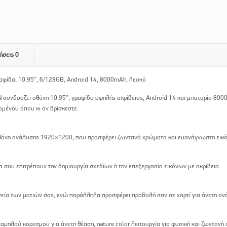
ήσεις
0
φίδα, 10.95″, 6/128GB, Android 14, 8000mAh, λευκό
συνδυάζει οθόνη 10.95″, γραφίδα υψηλής ακρίβειας, Android 14 και μπαταρία 800
ομένου όπου κι αν βρίσκεστε.
οθόνη ανάλυσης 1920×1200, που προσφέρει ζωντανά χρώματα και ευανάγνωστη εικό
σου επιτρέπουν την δημιουργία σχεδίων ή την επεξεργασία εικόνων με ακρίβεια.
γεία των ματιών σας, ενώ παράλληλα προσφέρει προβολή σαν σε χαρτί για άνετη αν
αμηλού κορεσμού για άνετη θέαση, nature color λειτουργία για φυσική και ζωντανή 