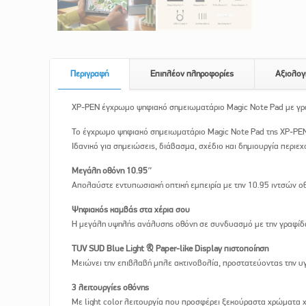
Περιγραφή
Επιπλέον πληροφορίες
Αξιολογ
XP-PEN έγχρωμο ψηφιακό σημειωματάριο Magic Note Pad με γρα
Το έγχρωμο ψηφιακό σημειωματάριο Magic Note Pad της XP-PEN 
Ιδανικό για σημειώσεις, διάβασμα, σχέδιο και δημιουργία περιεχ
Μεγάλη οθόνη 10.95″
Απολαύστε εντυπωσιακή οπτική εμπειρία με την 10.95 ιντσών 
Ψηφιακός καμβάς στα χέρια σου
Η μεγάλη υψηλής ανάλυσης οθόνη σε συνδυασμό με την γραφίδα 
TUV SUD Blue Light & Paper-like Display πιστοποίηση
Μειώνει την επιβλαβή μπλε ακτινοβολία, προστατεύοντας την υ
3 λειτουργίες οθόνης
Με light color λειτουργία που προσφέρει ξεκούραστα χρώματα χ