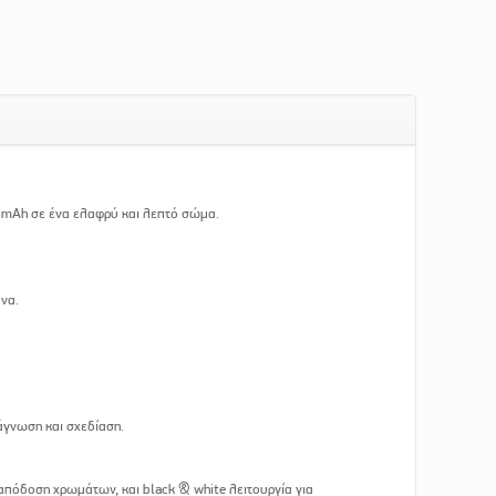
0mAh σε ένα ελαφρύ και λεπτό σώμα.
να.
άγνωση και σχεδίαση.
απόδοση χρωμάτων, και black & white λειτουργία για