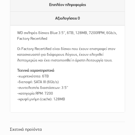
Επιπλέον πληροφορίες
Αξιολογήσεις
0
WD σκληρός δίσκος Blue 3.5″, 6TB, 128MB, 7200RPM, 6Gb/s,
Factory Recertified
Οι Factory Recertified είναι δίσκοι που έχουν επιστραφεί στον
κατασκευαστή για διάφορους λόγους, έχουν ελεγχθεί
λεπτομερώς και έχει πιστοποιηθεί η άριστη λειτουργία τους.
Τεχνικά χαρακτηριστικά
-χωρητικότητα: 6TB
-διεπαφή: SATA III (6Gb/s)
-συντελεστής διαστάσεων: 3.5″
-κατηγορία RPM: 7200
-κρυφή μνήμη (cache): 128MB
Σχετικά προϊόντα