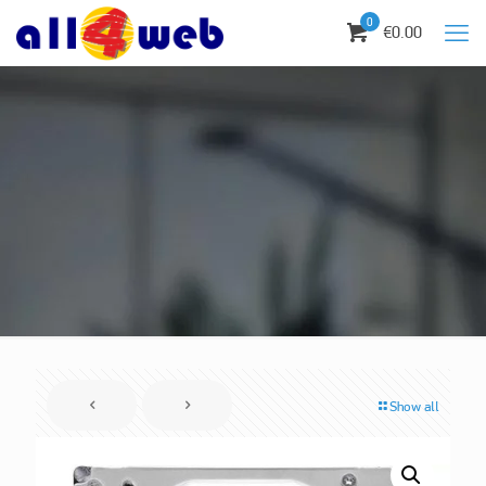
0
€0.00
Show all