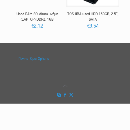
Used RAM SO-dimm μνήμη
TOSHIBA used HDD 160GB, 2.5″,
(LAPTOP) DDR2, 1GB
SATA
€
2.12
€
3.54
Γενικοί Οροι Χρήσης