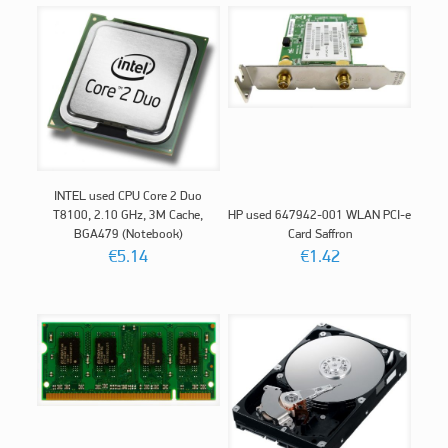
INTEL used CPU Core 2 Duo
T8100, 2.10 GHz, 3M Cache,
HP used 647942-001 WLAN PCI-e
BGA479 (Notebook)
Card Saffron
€
5.14
€
1.42