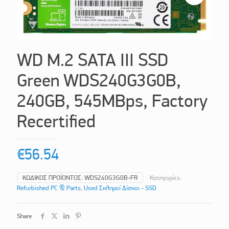
WD M.2 SATA III SSD
Green WDS240G3G0B,
240GB, 545MBps, Factory
Recertified
€
56.54
ΚΩΔΙΚΌΣ ΠΡΟΪΌΝΤΟΣ:
WDS240G3G0B-FR
Κατηγορίες:
Refurbished PC & Parts
,
Used Σκληροί Δίσκοι - SSD
Share