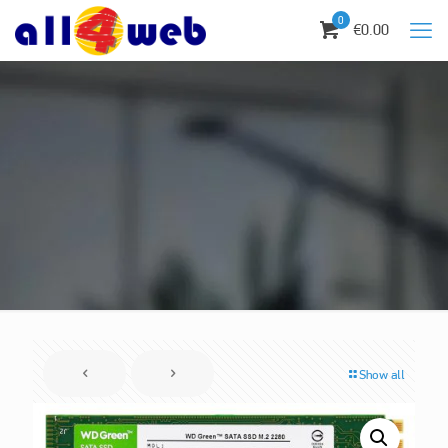
0
€0.00
Show all