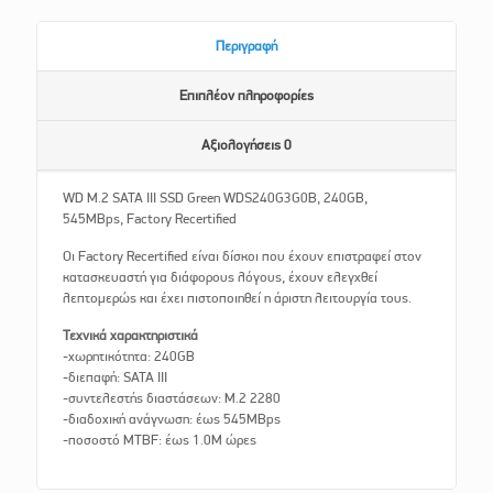
Περιγραφή
Επιπλέον πληροφορίες
Αξιολογήσεις
0
WD M.2 SATA III SSD Green WDS240G3G0B, 240GB,
545MBps, Factory Recertified
Οι Factory Recertified είναι δίσκοι που έχουν επιστραφεί στον
κατασκευαστή για διάφορους λόγους, έχουν ελεγχθεί
λεπτομερώς και έχει πιστοποιηθεί η άριστη λειτουργία τους.
Τεχνικά χαρακτηριστικά
-χωρητικότητα: 240GB
-διεπαφή: SATA III
-συντελεστής διαστάσεων: M.2 2280
-διαδοχική ανάγνωση: έως 545MBps
-ποσοστό MTBF: έως 1.0M ώρες