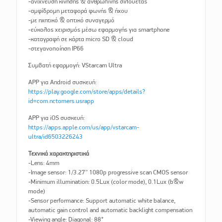
-ανίχνευση κίνησης & ανθρώπινης σιλουέτας
-αμφίδρομη μεταφορά φωνής & ήχου
-με ηχητικό & οπτικό συναγερμό
-εύκολος χειρισμός μέσω εφαρμογής για smartphone
-καταγραφή σε κάρτα micro SD & cloud
-στεγανοποίηση IP66
Συμβατή εφαρμογή: VStarcam Ultra
APP για Android συσκευή:
https://play.google.com/store/apps/details?
id=com.nctomers.usrapp
APP για iOS συσκευή:
https://apps.apple.com/us/app/vstarcam-
ultra/id6503226243
Τεχνικά χαρακτηριστικά
-Lens: 4mm
-Image sensor: 1/3.27″ 1080p progressive scan CMOS sensor
-Minimum illumination: 0.5Lux (color mode), 0.1Lux (b&w
mode)
-Sensor performance: Support automatic white balance,
automatic gain control and automatic backlight compensation
-Viewing angle: Diagonal: 88°