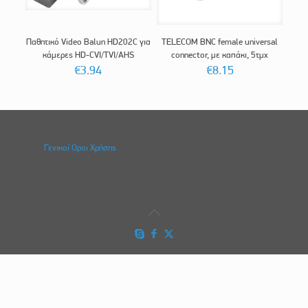
Παθητικό Video Balun HD202C για
TELECOM BNC female universal
κάμερες HD-CVI/TVI/AHS
connector, με καπάκι, 5τμχ
€
3.94
€
8.15
Γενικοί Οροι Χρήσης