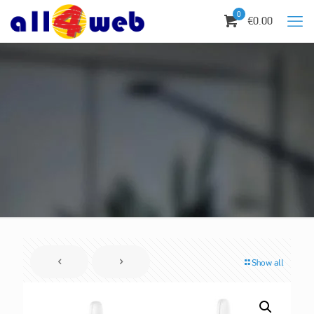
0
€0.00
Show all