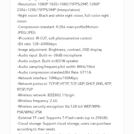
-Resolution: 1080P 1920×1080/15FPS/2MP, 1296P
2304×1296/15FPS/3MP (Interpolation)
-Night vision: Black and white night vision, full-color night
vision
-Compression standard: H.264 main profile/Motion-
JPEG/JPEG
-IR control: IR-CUT, soft photosensitive control
-Bit rate: 128~4096kbps
-Image adjustment: Brightness, contrast, OSD display
-Audio input: Built-in -38dB microphone
-Audio output: Built-in 8Ω1W speaker
-Audio sampling frequency/bit width: 8KHz/16bit
-Audio compression standard/Bit Rate: G711A
-Network interface: 10Mbps/100Mbps
-Network protocol: TCP/IP, HTTP, TCP, UDP, DHCP, DNS, NTP,
RTSP, P2P
-Wireless network: IEEE802.11b/g/n
-Wireless frequency: 2.4G
-Wireless security encryption: 64/128-bit WEP/WPA-
PSK/WPA2-PSK
-External TF card: Supports T-Flash cards (up to 256GB)
-Cloud storage: Support cloud storage, users can purchase
according to their needs.