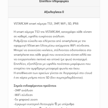
Επιπλέον πληροφορίες
Αξιολογήσεις
0
VSTARCAM smart κάμερα TS3, 3MP, WiFi, SD, IP66
Η smart κάμερα TS3 της VSTARCAM, καταγράφει κάθε κίνηση
σε καθαρή, υψηλής ευκρίνειας ανάλυση.
Ρυθμίζεται εύκολα και ελέγχεται από smartphone με την
εφαρμογή VStarcam Ultra μέσω ασύρματης WiFi σύνδεσης.
Μπορεί να ανιχνεύσει κινήσεις, στέλνοντας ειδοποιήσεις στο
smartphone σας κάθε φορά που ανιχνεύεται κίνηση αλλά και
να ενεργοποιήσει ηχητικό και οπτικό (με φως) συναγερμό.
Επιπλέον, εξοπλίζεται με υψηλής ποιότητας μικρόφωνο που
επιτρέπει την αμφίδρομη μεταφορά φωνής και ήχου.
Η αποθήκευση των αρχείων γίνεται σε λογαριασμό στο cloud
ή σε κάρτα μνήμης micro SD (δεν συμπεριλαμβάνεται).
Σημεία ενδιαφέροντος προϊόντος
-3MP ανάλυση
-WiFi σύνδεση
-5x ψηφιακό zoom
-έγχρωμη νυχτερινή λειτουργία & με υπέρυθρα