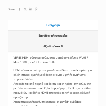
Share
Περιγραφή
Επιπλέον πληροφορίες
Αξιολογήσεις
0
VRRIIS HDMI σύστημα ασύρματης μετάδοσης βίντεο WL087
Mini, 1080p, 2.4/5GHz, έως 350m
HDMI σύστημα ασύρματης μετάδοσης βίντεο, σχεδιασμένο για
αξιόπιστη και ομαλή μετάδοση εικόνας υψηλής ανάλυσης
χωρίς καλώδια.
Αποτελείται από πομπό και δέκτη, και επιτρέπει την ασύρματη
μετάδοση εικόνας από PC, laptop, κάμερα, TV Box, κονσόλες
παιχνιδιών και άλλες HDMI συσκευές σε τηλεόραση, οθόνη ή
προτζέκτορα.
Χάρη στη χαμηλή καθυστέρηση και τη μεγάλη εμβέλεια,