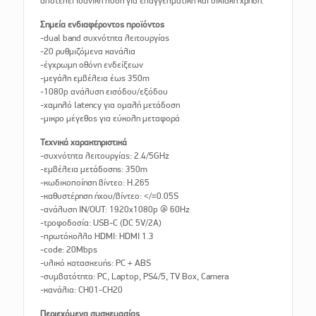
αποτελεί ιδανική λύση για επαγγελματική και οικιακή χρήση.
Σημεία ενδιαφέροντος προϊόντος
-dual band συχνότητα λειτουργίας
-20 ρυθμιζόμενα κανάλια
-έγχρωμη οθόνη ενδείξεων
-μεγάλη εμβέλεια έως 350m
-1080p ανάλυση εισόδου/εξόδου
-χαμηλό latency για ομαλή μετάδοση
-μικρο μέγεθος για εύκολη μεταφορά
Τεχνικά χαρακτηριστικά
-συχνότητα λειτουργίας: 2.4/5GHz
-εμβέλεια μετάδοσης: 350m
-κωδικοποίηση βίντεο: H.265
-καθυστέρηση ήχου/βίντεο: </=0.05S
-ανάλυση IN/OUT: 1920x1080p @ 60Hz
-τροφοδοσία: USB-C (DC 5V/2A)
-πρωτόκολλο HDMI: HDMI 1.3
-code: 20Mbps
-υλικό κατασκευής: PC + ABS
-συμβατότητα: PC, Laptop, PS4/5, TV Box, Camera
-κανάλια: CH01-CH20
Περιεχόμενα συσκευασίας