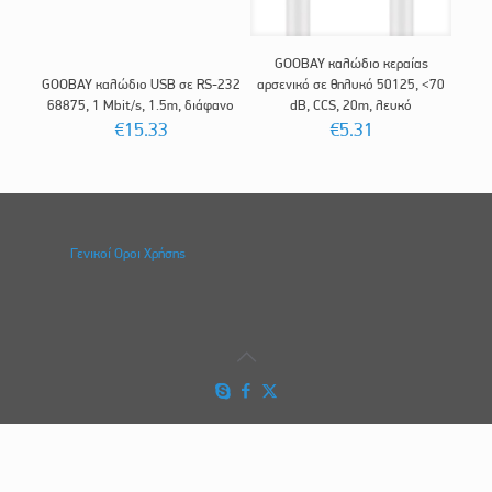
GOOBAY καλώδιο κεραίας
GOOBAY καλώδιο USB σε RS-232
αρσενικό σε θηλυκό 50125, <70
68875, 1 Mbit/s, 1.5m, διάφανο
dB, CCS, 20m, λευκό
€
15.33
€
5.31
Γενικοί Οροι Χρήσης