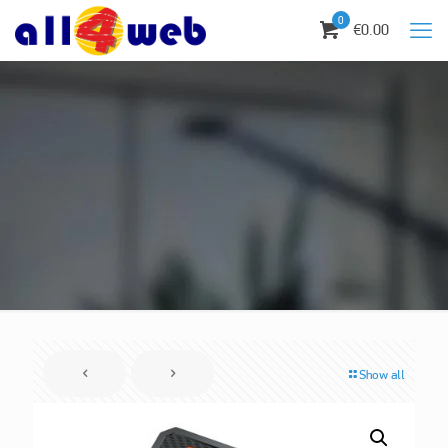
0
€0.00
Show all