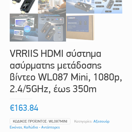
VRRIIS HDMI σύστημα
ασύρματης μετάδοσης
βίντεο WL087 Mini, 1080p,
2.4/5GHz, έως 350m
€
163.84
ΚΩΔΙΚΌΣ ΠΡΟΪΌΝΤΟΣ:
WL087MINI
Κατηγορίες:
Αξεσουάρ
Εικόνας
,
Καλώδια - Αντάπτορες