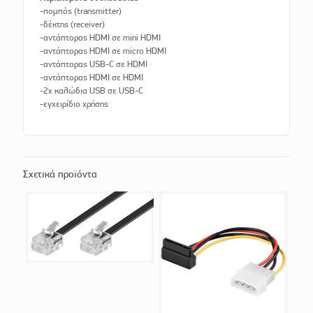
-πομπός (transmitter)
-δέκτης (receiver)
-αντάπτορας HDMI σε mini HDMI
-αντάπτορας HDMI σε micro HDMI
-αντάπτορας USB-C σε HDMI
-αντάπτορας HDMI σε HDMI
-2x καλώδια USB σε USB-C
-εγχειρίδιο χρήσης
Σχετικά προϊόντα