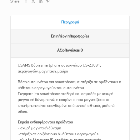
Share
Περιγραφή
Επιπλέον πληροφορίες
Αξιολογήσεις
0
USAMS βάση smartphone αυτοκινήτου US-ZJ081,
αεραγωγών, μαγνητική, μαύρη
Βάση αυτοκινήτου για smartphone με στήριξη σε οριζόντιους ή
κάθετους αεραγωγούς του αυτοκινήτου.
Συγκρατεί το smartphone σταθερό και ασφαλές με ισχυρή
μαγνητική δύναμη ενώ η επιφάνεια που μαγνητίζεται το
smartphone είναι επενδυμένη από αντιολισθητικό, μαλακό
υλικό.
Σημεία ενδιαφέροντος προϊόντος
-ισχυρή μαγνητική δύναμη
-στήριξη σε οριζόντιους ή κάθετους αεραγωγούς
-εύκολη δέσμευση & αποδέσμευση της συσκευής