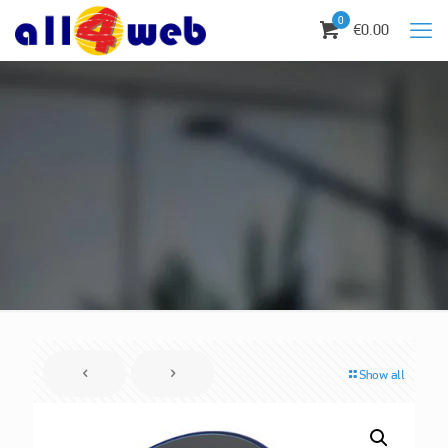
0
€0.00
Show all