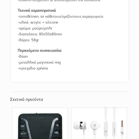
Τεχνικά χαρακτηριστικά
-τοποθέτηση: σε κάθετους/οριζόντιους αεραγωγούς
-υλικό: acrylic + silicone
-χρώμα: μαύρο/μπλε
-διαστάσεις: 80x50x80mm
-βάρος: 58gr
Περιεχόμενα συσκευασίας
-βάση
-μεταλλικό μαγνητικό ring
-εγχειρίδιο χρήσης
Σχετικά προϊόντα