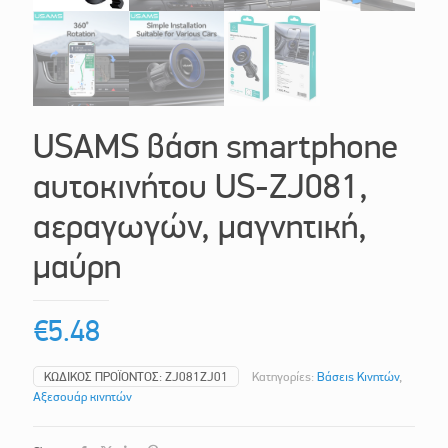
USAMS βάση smartphone
αυτοκινήτου US-ZJ081,
αεραγωγών, μαγνητική,
μαύρη
€
5.48
ΚΩΔΙΚΌΣ ΠΡΟΪΌΝΤΟΣ:
ZJ081ZJ01
Κατηγορίες:
Βάσεις Κινητών
,
Αξεσουάρ κινητών