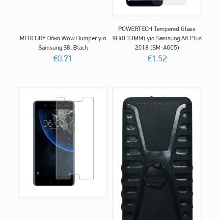
POWERTECH Tempered Glass
MERCURY Θήκη Wow Bumper για
9H(0.33MM) για Samsung A6 Plus
Samsung S8, Black
2018 (SM-A605)
€
0.71
€
1.52