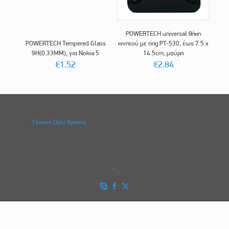
POWERTECH universal θήκη
POWERTECH Tempered Glass
κινητού με ring PT-530, έως 7.5 x
9H(0.33MM), για Nokia 5
14.5cm, μαύρη
€
1.52
€
2.84
Γενικοί Οροι Χρήσης