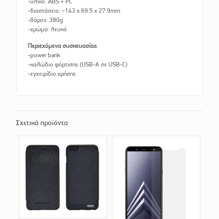
-υλικό: ABS + PC
-διαστάσεις: ~143 x 69.5 x 27.9mm
-βάρος: 380g
-χρώμα: λευκό
Περιεχόμενα συσκευασίας
-power bank
-καλώδιο φόρτισης (USB-Α σε USB-C)
-εγχειρίδιο χρήσης
Σχετικά προϊόντα