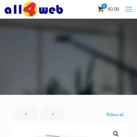
0
€0.00
Show all