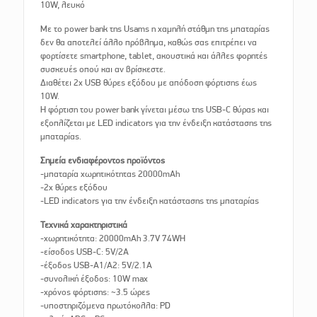
10W, λευκό
Με το power bank της Usams η χαμηλή στάθμη της μπαταρίας
δεν θα αποτελεί άλλο πρόβλημα, καθώς σας επιτρέπει να
φορτίσετε smartphone, tablet, ακουστικά και άλλες φορητές
συσκευές οπού και αν βρίσκεστε.
Διαθέτει 2x USB θύρες εξόδου με απόδοση φόρτισης έως
10W.
Η φόρτιση του power bank γίνεται μέσω της USB-C θύρας και
εξοπλίζεται με LED indicators για την ένδειξη κατάστασης της
μπαταρίας.
Σημεία ενδιαφέροντος προϊόντος
-μπαταρία χωρητικότητας 20000mAh
-2x θύρες εξόδου
-LED indicators για την ένδειξη κατάστασης της μπαταρίας
Τεχνικά χαρακτηριστικά
-χωρητικότητα: 20000mAh 3.7V 74WH
-είσοδος USB-C: 5V/2A
-έξοδος USB-A1/A2: 5V/2.1A
-συνολική έξοδος: 10W max
-χρόνος φόρτισης: ~3.5 ώρες
-υποστηριζόμενα πρωτόκολλα: PD