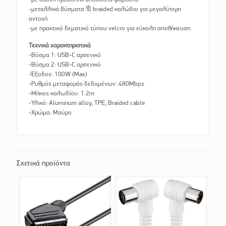
-μεταλλικά βύσματα & braided καλώδιο για μεγαλύτερη
αντοχή
-με πρακτικό δεματικό τύπου velcro για εύκολη αποθήκευση
Τεχνικά χαρακτηριστικά
-Βύσμα 1: USB-C αρσενικό
-Βύσμα 2: USB-C αρσενικό
-Έξοδος: 100W (Max)
-Ρυθμός μεταφοράς δεδομένων: 480Mbps
-Μήκος καλωδίου: 1.2m
-Υλικό: Aluminum alloy, TPE, Braided cable
-Χρώμα: Μαύρο
Σχετικά προϊόντα