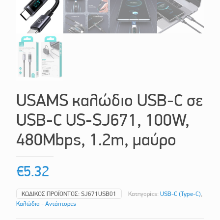
USAMS καλώδιο USB-C σε
USB-C US-SJ671, 100W,
480Mbps, 1.2m, μαύρο
€
5.32
ΚΩΔΙΚΌΣ ΠΡΟΪΌΝΤΟΣ:
SJ671USB01
Κατηγορίες:
USB-C (Type-C)
,
Καλώδια - Αντάπτορες