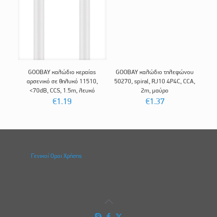
GOOBAY καλώδιο κεραίας
GOOBAY καλώδιο τηλεφώνου
αρσενικό σε θηλυκό 11510,
50270, spiral, RJ10 4P4C, CCA,
<70dB, CCS, 1.5m, λευκό
2m, μαύρο
€
1.19
€
1.37
Γενικοί Οροι Χρήσης