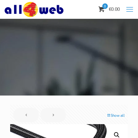
0
€0.00
Show all