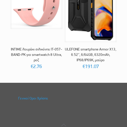
INTIME λουράκι σιλικόνης IT-057-
ULEFONE smartphone Armor X13,
BAND-PK για smartwatch 8 Ultra,
6.52″, 6/64GB, 6320mAh,
ροζ
IP68/IP69K, μαύρο
€
2.76
€
191.07
Γενικοί Οροι Χρήσης