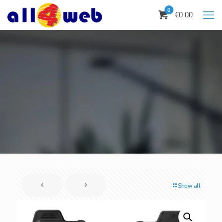
0
€0.00
Show all