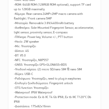
-ROM: 64GB ROM (128RGB ROM optional), support TF card
up to 128GB maximally
-Κάμερα: Rear camera 24MP+2MP macro camera with
flashlight / Front camera 5MP
-Μπαταρία: Removable 3.8V/4400mAh battery
-Αισθητήρες: Side-Mounted Fingerprint Sensor, accelerometer,
light sensor, proximity sensor, E-compass
-Πλήκτρα: Power key, Volume +/-, PTT button
-Ηχείο: 2W speaker
-Mic: Υποστηρίζει
-Δίκτυο: 4G
-BT: V5.0
-NFC: Υποστηρίζει, NXP557
-GNSS: Υποστηρίζει GPS+GLONASS+BDS
-Υποδοχή κάρτας: (2) micro SD/nano SIM & nano SIM
-Θύρες: USB-C
-Ραδιόφωνο: Υποστηρίζει, need to plug in earphones
-Επιλογές ξεκλειδώματος: Fingerprint unlock
-OTG function: Υποστηρίζει
-Waterproof: IP68 Waterproof
-Protection mode: Ex ib IIC T4 Gb IP68, Ex tb IIIC T120°C Db
IP68
-Διαστάσεις: 175x82x16mm