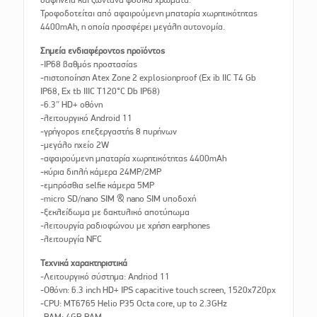
Τροφοδοτείται από αφαιρούμενη μπαταρία χωρητικότητας
4400mAh, η οποία προσφέρει μεγάλη αυτονομία.
Σημεία ενδιαφέροντος προϊόντος
-IP68 βαθμός προστασίας
-πιστοποίηση Atex Zone 2 explosionproof (Ex ib IIC T4 Gb
IP68, Ex tb IIIC T120°C Db IP68)
-6.3″ HD+ οθόνη
-λειτουργικό Android 11
-γρήγορος επεξεργαστής 8 πυρήνων
-μεγάλο ηχείο 2W
-αφαιρούμενη μπαταρία χωρητικότητας 4400mAh
-κύρια διπλή κάμερα 24MP/2MP
-εμπρόσθια selfie κάμερα 5MP
-micro SD/nano SIM & nano SIM υποδοχή
-ξεκλείδωμα με δακτυλικό αποτύπωμα
-λειτουργία ραδιοφώνου με χρήση earphones
-λειτουργία NFC
Τεχνικά χαρακτηριστικά
-Λειτουργικό σύστημα: Andriod 11
-Οθόνη: 6.3 inch HD+ IPS capacitive touch screen, 1520x720px
-CPU: MT6765 Helio P35 Octa core, up to 2.3GHz
-RAM: 4GB RAM