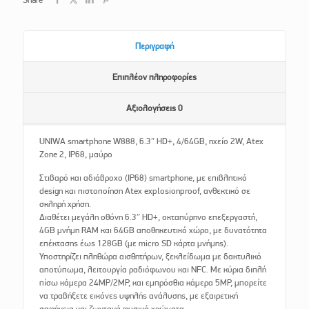
Περιγραφή
Επιπλέον πληροφορίες
Αξιολογήσεις
0
UNIWA smartphone W888, 6.3″ HD+, 4/64GB, ηχείο 2W, Atex
Zone 2, IP68, μαύρο
Στιβαρό και αδιάβροχο (IP68) smartphone, με επιβλητικό
design και πιστοποίηση Atex explosionproof, ανθεκτικό σε
σκληρή χρήση.
Διαθέτει μεγάλη οθόνη 6.3″ HD+, οκταπύρηνο επεξεργαστή,
4GB μνήμη RAM και 64GB αποθηκευτικό χώρο, με δυνατότητα
επέκτασης έως 128GB (με micro SD κάρτα μνήμης).
Υποστηρίζει πληθώρα αισθητήρων, ξεκλείδωμα με δακτυλικό
αποτύπωμα, λειτουργία ραδιόφωνου και NFC. Με κύρια διπλή
πίσω κάμερα 24MP/2MP, και εμπρόσθια κάμερα 5MP, μπορείτε
να τραβήξετε εικόνες υψηλής ανάλυσης, με εξαιρετική
σαφήνεια και ζωντανά φυσικά χρώματα.