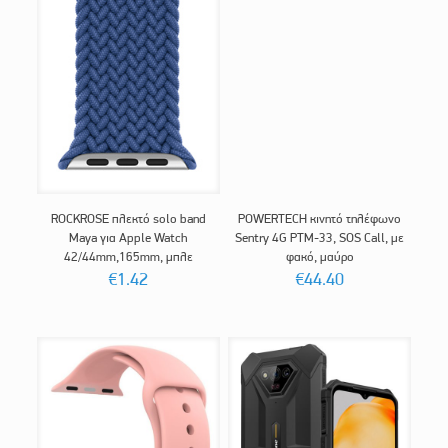
ROCKROSE πλεκτό solo band
POWERTECH κινητό τηλέφωνο
Maya για Apple Watch
Sentry 4G PTM-33, SOS Call, με
42/44mm,165mm, μπλε
φακό, μαύρο
€
1.42
€
44.40