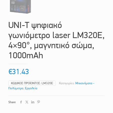
UNI-T ψηφιακό
γωνιόμετρο laser LM320E,
4×90°, μαγνητικό σώμα,
1000mAh
€
31.43
ΚΩΔΙΚΌΣ ΠΡΟΪΌΝΤΟΣ:
LM320E
Κατηγορίες:
Μηχανήματα -
Πολύμετρα
,
Εργαλεία
Share