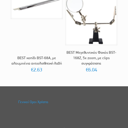
BEST Μεγεθυντικός Φακός BST-
BEST κοπίδι BST-68A, με
168Z, 5x zoom, με clips
αλουμινένια αντιολισθητική λαβή
συγκράτησης
€
2.63
€
6.04
Γενικοί Οροι Χρήσης