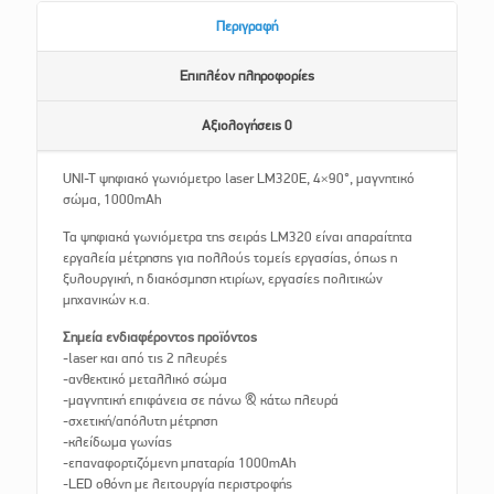
Περιγραφή
Επιπλέον πληροφορίες
Αξιολογήσεις
0
UNI-T ψηφιακό γωνιόμετρο laser LM320E, 4×90°, μαγνητικό
σώμα, 1000mAh
Τα ψηφιακά γωνιόμετρα της σειράς LM320 είναι απαραίτητα
εργαλεία μέτρησης για πολλούς τομείς εργασίας, όπως η
ξυλουργική, η διακόσμηση κτιρίων, εργασίες πολιτικών
μηχανικών κ.α.
Σημεία ενδιαφέροντος προϊόντος
-laser και από τις 2 πλευρές
-ανθεκτικό μεταλλικό σώμα
-μαγνητική επιφάνεια σε πάνω & κάτω πλευρά
-σχετική/απόλυτη μέτρηση
-κλείδωμα γωνίας
-επαναφορτιζόμενη μπαταρία 1000mAh
-LED οθόνη με λειτουργία περιστροφής