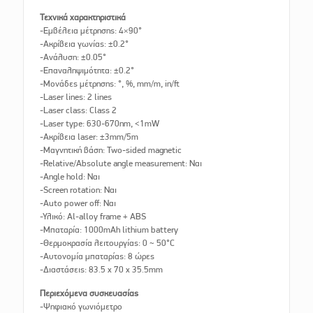
Τεχνικά χαρακτηριστικά
-Εμβέλεια μέτρησης: 4×90°
-Ακρίβεια γωνίας: ±0.2°
-Ανάλυση: ±0.05°
-Επαναληψιμότητα: ±0.2°
-Μονάδες μέτρησης: °, %, mm/m, in/ft
-Laser lines: 2 lines
-Laser class: Class 2
-Laser type: 630-670nm, <1mW
-Ακρίβεια laser: ±3mm/5m
-Μαγνητική βάση: Two-sided magnetic
-Relative/Absolute angle measurement: Ναι
-Angle hold: Ναι
-Screen rotation: Ναι
-Auto power off: Ναι
-Υλικό: Al-alloy frame + ABS
-Μπαταρία: 1000mAh lithium battery
-Θερμοκρασία λειτουργίας: 0 ~ 50°C
-Αυτονομία μπαταρίας: 8 ώρες
-Διαστάσεις: 83.5 x 70 x 35.5mm
Περιεχόμενα συσκευασίας
-Ψηφιακό γωνιόμετρο