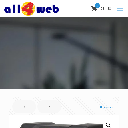
0
€0.00
Show all