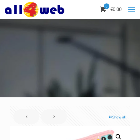
0
€0.00
Show all