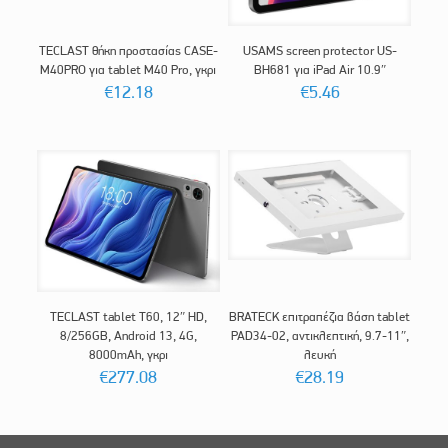
TECLAST θήκη προστασίας CASE-
USAMS screen protector US-
M40PRO για tablet M40 Pro, γκρι
BH681 για iPad Air 10.9″
€
12.18
€
5.46
TECLAST tablet T60, 12″ HD,
BRATECK επιτραπέζια βάση tablet
8/256GB, Android 13, 4G,
PAD34-02, αντικλεπτική, 9.7-11″,
8000mAh, γκρι
λευκή
€
277.08
€
28.19