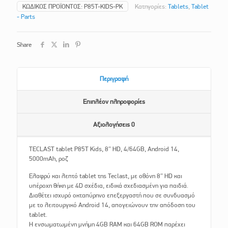
ΚΩΔΙΚΌΣ ΠΡΟΪΌΝΤΟΣ:
P85T-KIDS-PK
Κατηγορίες:
Tablets
,
Tablet
- Parts
Share
Περιγραφή
Επιπλέον πληροφορίες
Αξιολογήσεις
0
TECLAST tablet P85T Kids, 8″ HD, 4/64GB, Android 14,
5000mAh, ροζ
Ελαφρύ και λεπτό tablet της Teclast, με οθόνη 8″ HD και
υπέροχη θήκη με 4D σχέδια, ειδικά σχεδιασμένη για παιδιά.
Διαθέτει ισχυρό οκταπύρηνο επεξεργαστή που σε συνδυασμό
με το λειτουργικό Android 14, απογειώνουν την απόδοση του
tablet.
Η ενσωματωμένη μνήμη 4GB RAM και 64GB ROM παρέχει