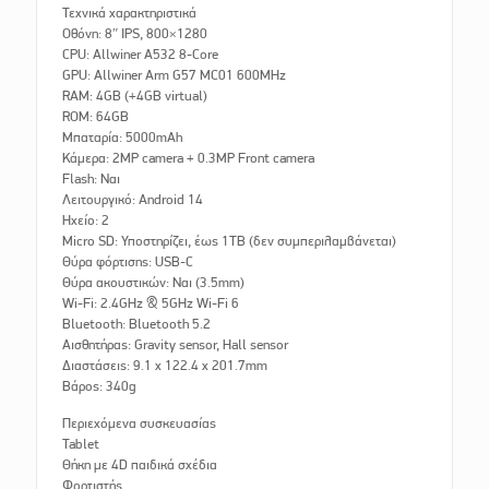
Τεχνικά χαρακτηριστικά
Οθόνη: 8″ IPS, 800×1280
CPU: Allwiner A532 8-Core
GPU: Allwiner Arm G57 MC01 600MHz
RAM: 4GB (+4GB virtual)
ROM: 64GB
Μπαταρία: 5000mAh
Κάμερα: 2MP camera + 0.3MP Front camera
Flash: Ναι
Λειτουργικό: Android 14
Ηχείο: 2
Micro SD: Υποστηρίζει, έως 1TB (δεν συμπεριλαμβάνεται)
Θύρα φόρτισης: USB-C
Θύρα ακουστικών: Ναι (3.5mm)
Wi-Fi: 2.4GHz & 5GHz Wi-Fi 6
Bluetooth: Bluetooth 5.2
Αισθητήρας: Gravity sensor, Hall sensor
Διαστάσεις: 9.1 x 122.4 x 201.7mm
Βάρος: 340g
Περιεχόμενα συσκευασίας
Tablet
Θήκη με 4D παιδικά σχέδια
Φορτιστής