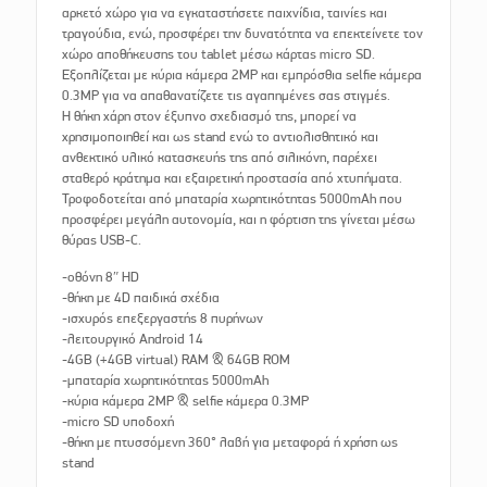
αρκετό χώρο για να εγκαταστήσετε παιχνίδια, ταινίες και
τραγούδια, ενώ, προσφέρει την δυνατότητα να επεκτείνετε τον
χώρο αποθήκευσης του tablet μέσω κάρτας micro SD.
Εξοπλίζεται με κύρια κάμερα 2MP και εμπρόσθια selfie κάμερα
0.3MP για να απαθανατίζετε τις αγαπημένες σας στιγμές.
Η θήκη χάρη στον έξυπνο σχεδιασμό της, μπορεί να
χρησιμοποιηθεί και ως stand ενώ το αντιολισθητικό και
ανθεκτικό υλικό κατασκευής της από σιλικόνη, παρέχει
σταθερό κράτημα και εξαιρετική προστασία από χτυπήματα.
Τροφοδοτείται από μπαταρία χωρητικότητας 5000mAh που
προσφέρει μεγάλη αυτονομία, και η φόρτιση της γίνεται μέσω
θύρας USB-C.
-οθόνη 8″ HD
-θήκη με 4D παιδικά σχέδια
-ισχυρός επεξεργαστής 8 πυρήνων
-λειτουργικό Android 14
-4GB (+4GB virtual) RAM & 64GB ROM
-μπαταρία χωρητικότητας 5000mAh
-κύρια κάμερα 2MP & selfie κάμερα 0.3MP
-micro SD υποδοχή
-θήκη με πτυσσόμενη 360° λαβή για μεταφορά ή χρήση ως
stand