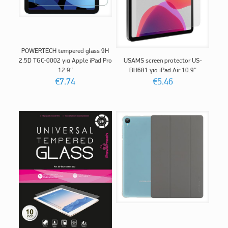
POWERTECH tempered glass 9H
2.5D TGC-0002 για Apple iPad Pro
USAMS screen protector US-
12.9″
BH681 για iPad Air 10.9″
€
7.74
€
5.46