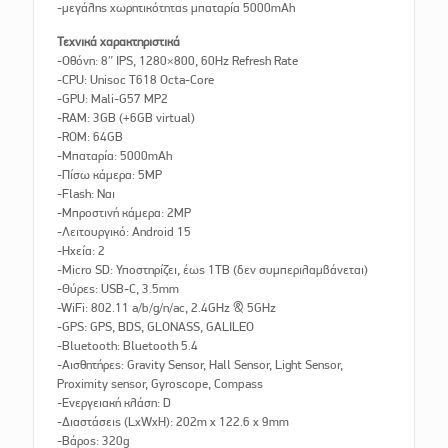
-μεγάλης χωρητικότητας μπαταρία 5000mAh
Τεχνικά χαρακτηριστικά
-Οθόνη: 8″ IPS, 1280×800, 60Hz Refresh Rate
-CPU: Unisoc T618 Octa-Core
-GPU: Mali-G57 MP2
-RAM: 3GB (+6GB virtual)
-ROM: 64GB
-Μπαταρία: 5000mAh
-Πίσω κάμερα: 5MP
-Flash: Ναι
-Μπροστινή κάμερα: 2MP
-Λειτουργικό: Android 15
-Ηχεία: 2
-Micro SD: Υποστηρίζει, έως 1TB (δεν συμπεριλαμβάνεται)
-Θύρες: USB-C, 3.5mm
-WiFi: 802.11 a/b/g/n/ac, 2.4GHz & 5GHz
-GPS: GPS, BDS, GLONASS, GALILEO
-Bluetooth: Bluetooth 5.4
-Αισθητήρες: Gravity Sensor, Hall Sensor, Light Sensor,
Proximity sensor, Gyroscope, Compass
-Ενεργειακή κλάση: D
-Διαστάσεις (LxWxH): 202m x 122.6 x 9mm
-Βάρος: 320g