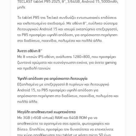
TECLAST tablet P85 2025, 8″, 3/64GB, Android 15, 5000mAh,
μπλε
Το tablet P85 της Teclast συνδυάζει εντυπωσιακές επιδόσεις
και εκλεπτυσμένο σχεδιασμό. Με οθόνη 8″, ευέλικτο σύστημα
λειτουργικού Android 15 και ισχυρό οκταπύρηνο επεξεργαστή,
το P85 προσφέρει υψηλή απόδοση, για απρόσκοπτη περιήγηση
στο διαδίκτυο, παιχνίδια, πολυμέσα και πολλά άλλα.
Άνετη οθόνη 8″
Με 8 ιντσών IPS οθόνη, ανάλυσης 1280×800, που προσφέρει
ζωντανά χρώματα και ευανάγνωστη εικόνα, για άνετο gaming
και προβολή ταινιών.
Υψηλή απόδοση για απρόσκοπτη λειτουργία
Εξοπλισμένο με επεξεργαστή 8 πυρήνων και λειτουργικό
Android 15, το P85 προσφέρει υψηλή απόδοση για
απρόσκοπτη περιήγηση στο διαδίκτυο, παιχνίδια, πολυμέσα και
πολλά άλλα.
Μεγάλη αποθηκευτική χωρητικότητα
Με 3GB (+6GB virtual) RAM και 64GB ROM για να
αποθηκεύετε τα αγαπημένα σας αρχεία, φωτογραφίες και
βίντεο. Επιπλέον, προσφέρει την δυνατότητα να επεκτείνετε
τον χώρο αποθήκευσης του tablet με κάρτα micro SD έως