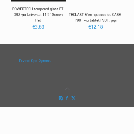
POWERTECH tempered glass PT-
392 για Universal 11.5″ Screen
TECLAST θήκη προστασίας CASE-
Pad
P80T για tablet P80T, γκρι
€
3.89
€
12.18
Γενικοί Οροι Χρήσης