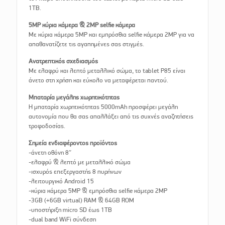
1TB.
5MP κύρια κάμερα & 2MP selfie κάμερα
Με κύρια κάμερα 5MP και εμπρόσθια selfie κάμερα 2MP για να
απαθανατίζετε τις αγαπημένες σας στιγμές.
Ανατρεπτικός σχεδιασμός
Με ελαφρύ και λεπτό μεταλλικό σώμα, το tablet P85 είναι
άνετο στη χρήση και εύκολο να μεταφέρεται παντού.
Μπαταρία μεγάλης χωρητικότητας
Η μπαταρία χωρητικότητας 5000mAh προσφέρει μεγάλη
αυτονομία που θα σας απαλλάξει από τις συχνές αναζητήσεις
τροφοδοσίας.
Σημεία ενδιαφέροντος προϊόντος
-άνετη οθόνη 8″
-ελαφρύ & λεπτό με μεταλλικό σώμα
-ισχυρός επεξεργαστής 8 πυρήνων
-λειτουργικό Android 15
-κύρια κάμερα 5MP & εμπρόσθια selfie κάμερα 2MP
-3GB (+6GB virtual) RAM & 64GB ROM
-υποστήριξη micro SD έως 1TB
-dual band WiFi σύνδεση