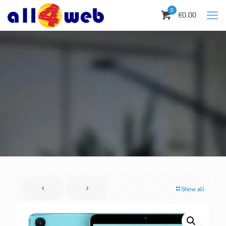
0
€0.00
Show all