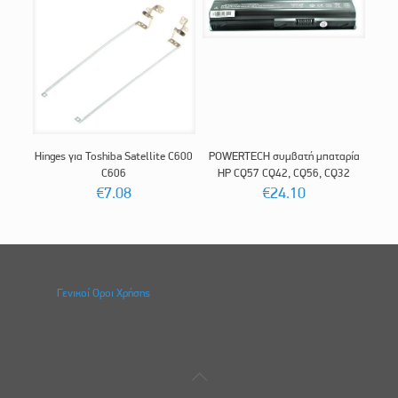
Hinges για Toshiba Satellite C600
POWERTECH συμβατή μπαταρία
C606
HP CQ57 CQ42, CQ56, CQ32
€
7.08
€
24.10
Γενικοί Οροι Χρήσης