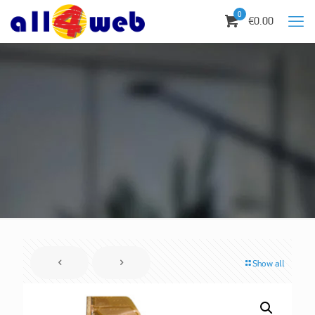
0
€0.00
Show all