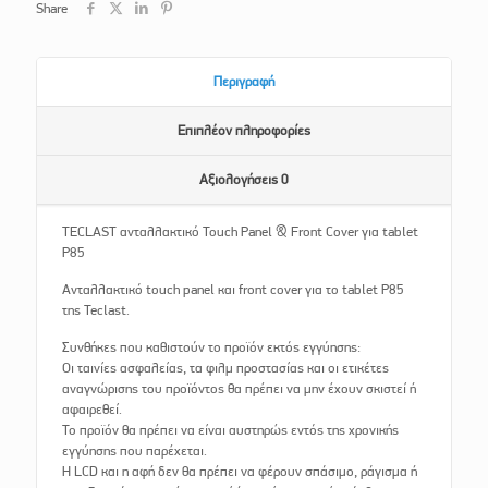
Share
Περιγραφή
Επιπλέον πληροφορίες
Αξιολογήσεις
0
TECLAST ανταλλακτικό Touch Panel & Front Cover για tablet
P85
Ανταλλακτικό touch panel και front cover για το tablet P85
της Teclast.
Συνθήκες που καθιστούν το προϊόν εκτός εγγύησης:
Οι ταινίες ασφαλείας, τα φιλμ προστασίας και οι ετικέτες
αναγνώρισης του προϊόντος θα πρέπει να μην έχουν σκιστεί ή
αφαιρεθεί.
Το προϊόν θα πρέπει να είναι αυστηρώς εντός της χρονικής
εγγύησης που παρέχεται.
Η LCD και η αφή δεν θα πρέπει να φέρουν σπάσιμο, ράγισμα ή