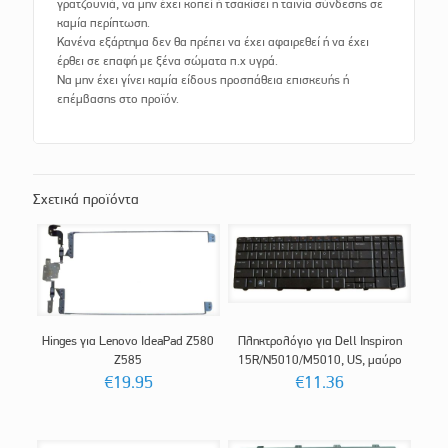
γρατζουνιά, να μην έχει κοπεί ή τσακίσει η ταινία σύνδεσης σε
καμία περίπτωση.
Κανένα εξάρτημα δεν θα πρέπει να έχει αφαιρεθεί ή να έχει
έρθει σε επαφή με ξένα σώματα π.χ υγρά.
Να μην έχει γίνει καμία είδους προσπάθεια επισκευής ή
επέμβασης στο προϊόν.
Σχετικά προϊόντα
Hinges για Lenovo IdeaPad Z580
Πληκτρολόγιο για Dell Inspiron
Z585
15R/N5010/Μ5010, US, μαύρο
€
19.95
€
11.36