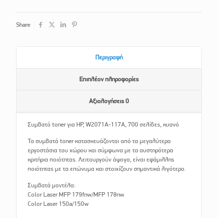
Share
Περιγραφή
Επιπλέον πληροφορίες
Αξιολογήσεις
0
Συμβατό toner για HP, W2071A-117A, 700 σελίδες, κυανό
Τα συμβατά toner κατασκευάζονται από τα μεγαλύτερα
εργοστάσια του χώρου και σύμφωνα με τα αυστηρότερα
κριτήρια ποιότητας. Λειτουργούν άψογα, είναι εφάμιλλης
ποιότητας με τα επώνυμα και στοιχίζουν σημαντικά λιγότερο.
Συμβατά μοντέλα:
Color Laser MFP 179fnw/MFP 178nw
Color Laser 150a/150w