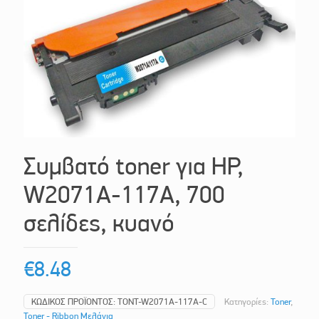
Συμβατό toner για HP,
W2071A-117A, 700
σελίδες, κυανό
€
8.48
ΚΩΔΙΚΌΣ ΠΡΟΪΌΝΤΟΣ:
TONT-W2071A-117A-C
Κατηγορίες:
Toner
,
Toner - Ribbon Μελάνια