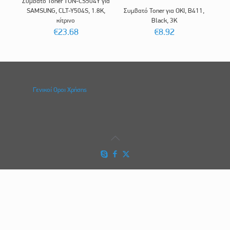
Συμβατό Toner TON-CS504Y για
SAMSUNG, CLT-Y504S, 1.8K,
Συμβατό Toner για OKI, B411,
κίτρινο
Black, 3K
€
23.68
€
8.92
Γενικοί Οροι Χρήσης