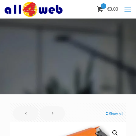
0
€0.00
Show all