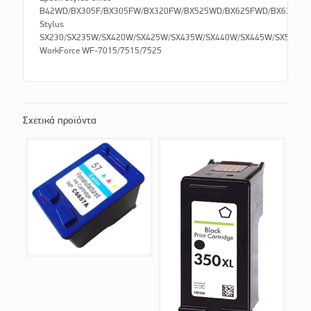
B42WD/BX305F/BX305FW/BX320FW/BX525WD/BX625FWD/BX635FW
Stylus
SX230/SX235W/SX420W/SX425W/SX435W/SX440W/SX445W/SX525W
WorkForce WF-7015/7515/7525
Σχετικά προϊόντα