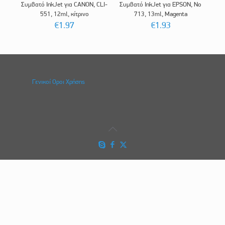
Συμβατό InkJet για CANON, CLI-
Συμβατό InkJet για EPSON, No
551, 12ml, κίτρινο
713, 13ml, Magenta
€
1.97
€
1.93
Γενικοί Οροι Χρήσης