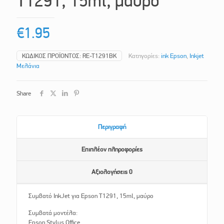
T1291, 15ml, μαύρο
€
1.95
ΚΩΔΙΚΌΣ ΠΡΟΪΌΝΤΟΣ:
RE-T1291BK
Κατηγορίες:
ink Epson
,
Inkjet
Μελάνια
Share
Περιγραφή
Επιπλέον πληροφορίες
Αξιολογήσεις
0
Συμβατό InkJet για Epson T1291, 15ml, μαύρο
Συμβατά μοντέλα:
Epson Stylus Office