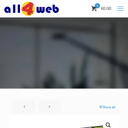
0
€0.00
Show all