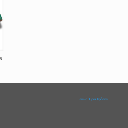
6
Γενικοί Οροι Χρήσης