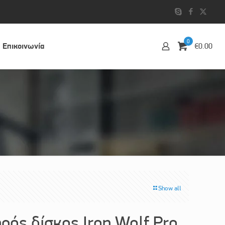
0
Επικοινωvία
€0.00
Show all
ός δίσκος Iron Wolf Pro