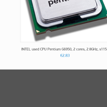
INTEL used CPU Pentium G6950, 2 cores, 2.8GHz, s115
€
2.83