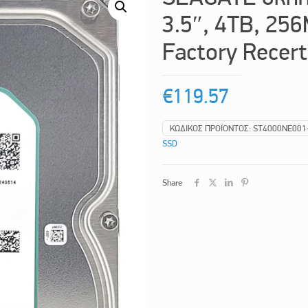
3.5″, 4TB, 25
Factory Recert
€
119.57
ΚΩΔΙΚΌΣ ΠΡΟΪΌΝΤΟΣ:
ST4000NE001
SSD
Share