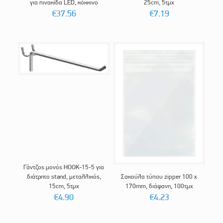
για πινακίδα LED, κόκκινο
25cm, 5τμχ
€
37.56
€
7.19
Γάντζος μονός HOOK-15-5 για
διάτρητο stand, μεταλλικός,
Σακούλα τύπου zipper 100 x
15cm, 5τμχ
170mm, διάφανη, 100τμχ
€
4.90
€
4.23