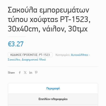
Σακούλα εμπορευμάτων
τύπου χούφτας PT-1523,
30x40cm, νάιλον, 30τμχ
€
3.27
ΚΩΔΙΚΌΣ ΠΡΟΪΌΝΤΟΣ:
PT-1523
Κατηγορίες:
Αυτοκόλλητα -
Σακούλες
,
Διαφημιστικό Υλικό
Share
Περιγραφή
Επιπλέον πληροφορίες