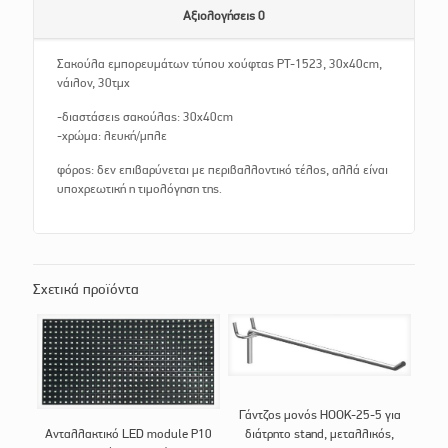
Αξιολογήσεις
0
Σακούλα εμπορευμάτων τύπου χούφτας PT-1523, 30x40cm,
νάιλον, 30τμχ
-διαστάσεις σακούλας: 30x40cm
-χρώμα: λευκή/μπλε
φόρος: δεν επιβαρύνεται με περιβαλλοντικό τέλος, αλλά είναι
υποχρεωτική η τιμολόγηση της.
Σχετικά προϊόντα
Γάντζος μονός HOOK-25-5 για
Ανταλλακτικό LED module P10
διάτρητο stand, μεταλλικός,