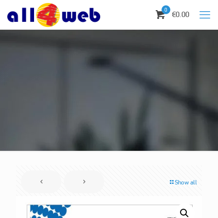
0
€0.00
Show all