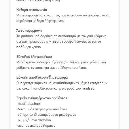
Καθαρή επικοινωνία
Με αφαιρούμενο, εύκαμπτο, πανκατευθυντικό μικρόφωνο για
ακριβή και καθαρή λήψη φωνής.
Άνετη εφαρμογή
Τα μαλακά μαξιλαράκια σε συνδυασμό με την ρυθμιζόμενη
στεφάνη μειώνουν την πίεση, εξασφαλίζοντας άνεση σε
πολύωρη χρήση.
Εύκολος έλεγχος ήχου
Με εύχρηστο πλήκτρο σίγασης (mute) του μικροφώνου και
ρύθμισης έντασης για άμεσο έλεγχο του ήχου.
Εύκολη αποθήκευση & μεταφορά
Οι περιστρεφόμενες και αναδιπλούμενες κάψες επιτρέπουν
την εύκολη αποθήκευση και μεταφορά του headset.
Σημεία ενδιαφέροντος προϊόντος
-multi-platform
-δυναμικός στερεοφωνικός ήχος
-εύκαμπτο & αφαιρούμενο μικρόφωνο
-ρυθμιζόμενη στεφάνη
-αναπαυτικά μαξιλαράκια