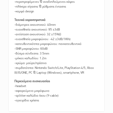
-περιστρεφόμενες & αναδιπλούμενες κάψες
-πλήκτρο σίγασης & ρύθμισης έντασης
-κομψό design
Τεχνικά χαρακτηριστικά
-διάμετρος ακουστικού: 40mm
-ευαισθησία ακουστικού: 95 ±3dB
-αντίσταση ακουστικού: 32 ±15%Ω
-ευαισθησία μικροφώνου: -42 ±3dB/1KHz
-κατευθυντικότητα μικροφώνου: πανκατευθυντικό
-SNR μικροφώνου: 60dB
-βύσμα σύνδεσης: 3.5mm
-μήκος καλωδίου: 1.2m
-χρώμα: μαύρο/πράσινο
-συμβατότητα: Nintendo Switch/Lite, PlayStation 4/5, Xbox
IX/IS/ONE, PC & Laptop (Windows), smartphone, VR
Περιεχόμενα συσκευασίας
-headset
-αφαιρούμενο μικρόφωνο
-splitter καλώδιο ήχου (Y-cable)
-εγχειρίδιο χρήσης