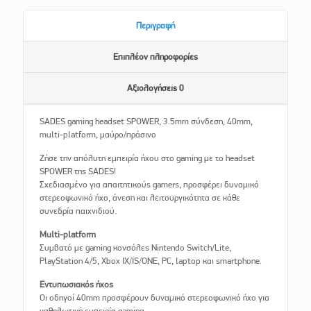
Περιγραφή
Επιπλέον πληροφορίες
Αξιολογήσεις
0
SADES gaming headset SPOWER, 3.5mm σύνδεση, 40mm,
multi-platform, μαύρο/πράσινο
Ζήσε την απόλυτη εμπειρία ήχου στο gaming με το headset
SPOWER της SADES!
Σχεδιασμένο για απαιτητικούς gamers, προσφέρει δυναμικό
στερεοφωνικό ήχο, άνεση και λειτουργικότητα σε κάθε
συνεδρία παιχνιδιού.
Multi-platform
Συμβατό με gaming κονσόλες Nintendo Switch/Lite,
PlayStation 4/5, Xbox IX/IS/ONE, PC, laptop και smartphone.
Εντυπωσιακός ήχος
Οι οδηγοί 40mm προσφέρουν δυναμικό στερεοφωνικό ήχο για
καθηλωτική εμπειρία gaming.