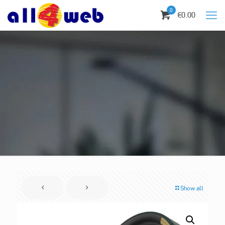
0
€0.00
Show all