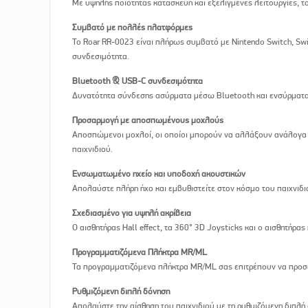
Με υψηλής ποιότητας κατασκευή και εξελιγμένες λειτουργίες, το
Συμβατό με πολλές πλατφόρμες
Το Roar RR-0023 είναι πλήρως συμβατό με Nintendo Switch, Swi
συνδεσιμότητα.
Bluetooth & USB-C συνδεσιμότητα
Δυνατότητα σύνδεσης ασύρματα μέσω Bluetooth και ενσύρματ
Προσαρμογή με αποσπωμένους μοχλούς
Αποσπώμενοι μοχλοί, οι οποίοι μπορούν να αλλάξουν ανάλογα με
παιχνιδιού.
Ενσωματωμένο ηχείο και υποδοχή ακουστικών
Απολαύστε πλήρη ήχο και εμβυθιστείτε στον κόσμο του παιχνιδι
Σχεδιασμένο για υψηλή ακρίβεια
Ο αισθητήρας Hall effect, τα 360° 3D Joysticks και ο αισθητήρα
Προγραμματιζόμενα Πλήκτρα MR/ML
Τα προγραμματιζόμενα πλήκτρα MR/ML σας επιτρέπουν να προσα
Ρυθμιζόμενη διπλή δόνηση
Απολαύστε την αίσθηση του παιχνιδιού με τη ρυθμιζόμενη διπλή