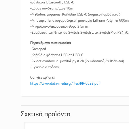
-Σύνδεση: Bluetooth, USB-C
-Εύρος σύνδεσης: Έως 10m
-Μέθοδος φόρτισης: Καλώδιο USB-C (συμπεριλαμβάνεται)
-Μπαταρία: Επαναφορτιζόμενη μπαταρία Lithium Polymer 600m
-Μικρόφωνο/ακουστικό: Θύρα 3.5mm
-Συμβατότητα: Nintendo Switch, Switch Lite, Switch Pro, PS4, i
Περιεχόμενα συσκευασίας
-Gamepad
-Καλώδιο φόρτισης USB σε USB-C
-2x σετ αναλογικοί μοχλοί joystick (2x κλασικοί, 2x θολωτοί)
-Εγχειρίδιο χρήσης
Οδηγίες χρήσης:
https://www.data-media.gr/files/RR-0023.pdf
Σχετικά προϊόντα