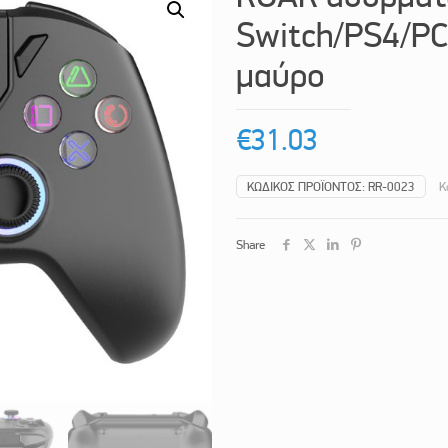
Switch/PS4/PC
μαύρο
€
31.03
ΚΩΔΙΚΌΣ ΠΡΟΪΌΝΤΟΣ:
RR-0023
Κ
Share