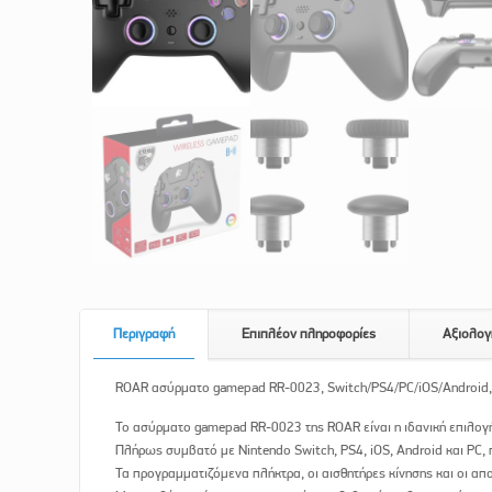
Περιγραφή
Επιπλέον πληροφορίες
Αξιολογ
ROAR ασύρματο gamepad RR-0023, Switch/PS4/PC/iOS/Android,
Το ασύρματο gamepad RR-0023 της ROAR είναι η ιδανική επιλογ
Πλήρως συμβατό με Nintendo Switch, PS4, iOS, Android και PC
Τα προγραμματιζόμενα πλήκτρα, οι αισθητήρες κίνησης και οι απ