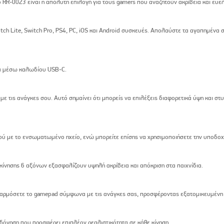
 RR-0023 είναι η απόλυτη επιλογή για τους gamers που αναζητούν ακρίβεια και ευελι
tch Lite, Switch Pro, PS4, PC, iOS και Android συσκευές. Απολαύστε τα αγαπημένα
α μέσω καλωδίου USB-C.
 τις ανάγκες σου. Αυτό σημαίνει ότι μπορείς να επιλέξεις διαφορετικά ύψη και στ
ού με το ενσωματωμένο ηχείο, ενώ μπορείτε επίσης να χρησιμοποιήσετε την υποδοχ
ς κίνησης 6 αξόνων εξασφαλίζουν υψηλή ακρίβεια και απόκριση στα παιχνίδια.
ρμόσετε το gamepad σύμφωνα με τις ανάγκες σας, προσφέροντας εξατομικευμένη ε
 δόνηση που προσφέρει επιπλέον ρεαλιστικότητα σε κάθε κίνηση.