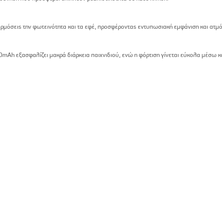
μόσεις την φωτεινότητα και τα εφέ, προσφέροντας εντυπωσιακή εμφάνιση και ατμόσ
mAh εξασφαλίζει μακρά διάρκεια παιχνιδιού, ενώ η φόρτιση γίνεται εύκολα μέσω 