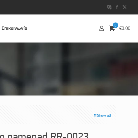
0
Επικοινωvία
€0.00
Show all
ο gamepad RR-0023,