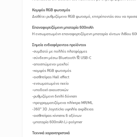
Κομψός RGB φωτισμός
Διαθέτει ρυθμιζόμενο RGB φωτισμό, επιτρέποντάς σου να προσαρ
Επαναφορτιζόμενη μπαταρία 600mAh
Η ενσωματωμένη επαναφορτιζόμενη μπαταρία ιόντων λιθίου 600
Σημεία ενδιαφέροντος προϊόντος
-συμβατό με πολλές πλατφόρμες
-σύνδεση μέσω Bluetooth & USB-C
-αποσπώμενοι μοχλοί
-κομψός RGB φωτισμός
-αισθητήρας Hall effect
-ενσωματωμένο ηχείο
-υποδοχή ακουστικών
-ρυθμιζόμενη διπλή δόνηση
-προγραμματιζόμενα πλήκτρα MR/ML
-360° 3D Joysticks υψηλής ακρίβειας
-αισθητήρας κίνησης 6 αξόνων
-μπαταρία 600mAh Li-polymer
Τεχνικά χαρακτηριστικά