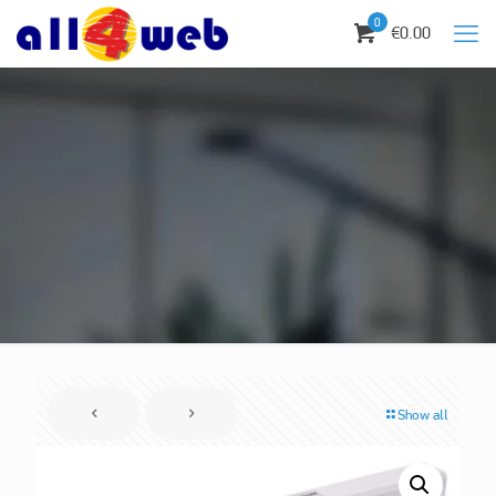
0
€0.00
Show all