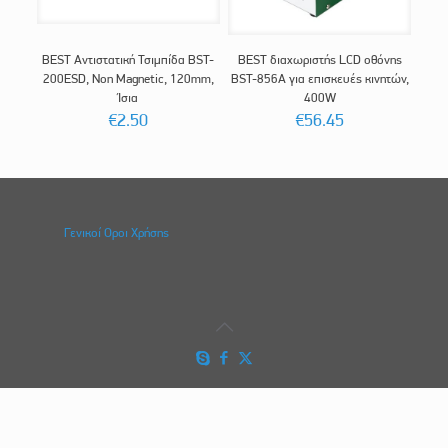
BEST Αντιστατική Τσιμπίδα BST-
BEST διαχωριστής LCD οθόνης
200ESD, Non Magnetic, 120mm,
BST-856A για επισκευές κινητών,
Ίσια
400W
€
2.50
€
56.45
Γενικοί Οροι Χρήσης