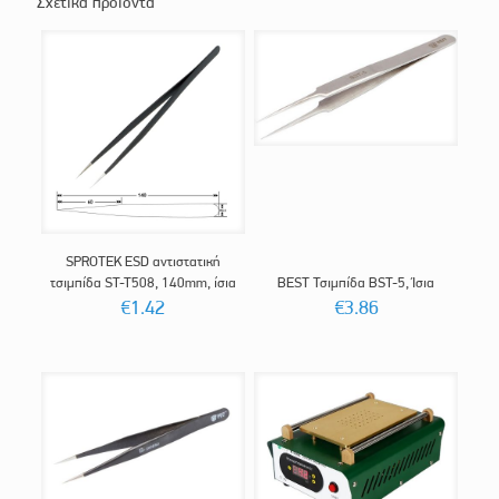
Σχετικά προϊόντα
SPROTEK ESD αντιστατική
τσιμπίδα ST-T508, 140mm, ίσια
BEST Τσιμπίδα BST-5, Ίσια
€
1.42
€
3.86