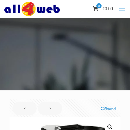
0
€0.00
Show all