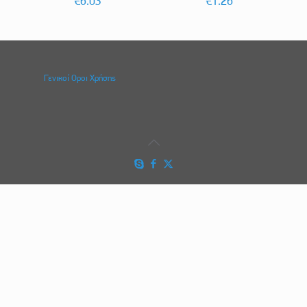
€
6.03
€
1.26
Γενικοί Οροι Χρήσης