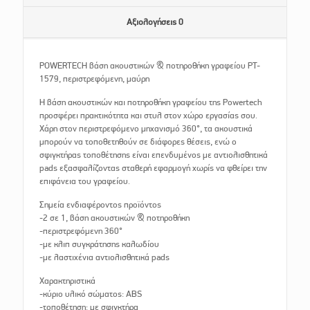
Αξιολογήσεις
0
POWERTECH βάση ακουστικών & ποτηροθήκη γραφείου PT-
1579, περιστρεφόμενη, μαύρη
Η βάση ακουστικών και ποτηροθήκη γραφείου της Powertech
προσφέρει πρακτικότητα και στυλ στον χώρο εργασίας σου.
Χάρη στον περιστρεφόμενο μηχανισμό 360°, τα ακουστικά
μπορούν να τοποθετηθούν σε διάφορες θέσεις, ενώ ο
σφιγκτήρας τοποθέτησης είναι επενδυμένος με αντιολισθητικά
pads εξασφαλίζοντας σταθερή εφαρμογή χωρίς να φθείρει την
επιφάνεια του γραφείου.
Σημεία ενδιαφέροντος προϊόντος
-2 σε 1, βάση ακουστικών & ποτηροθήκη
-περιστρεφόμενη 360°
-με κλιπ συγκράτησης καλωδίου
-με λαστιχένια αντιολισθητικά pads
Χαρακτηριστικά
-κύριο υλικό σώματος: ABS
-τοποθέτηση: με σφιγκτήρα