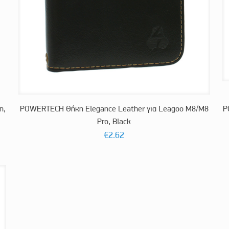
η,
POWERTECH Θήκη Elegance Leather για Leagoo M8/M8
P
Pro, Black
€
2.62