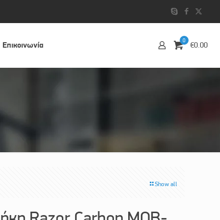
0
Επικοινωvία
€0.00
Show all
κη Razor Carbon MOB-