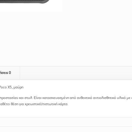
ήσεις
0
Poco X5, μαύρη
 προστασίας και στυλ. Είναι κατασκευασμένη από ανθεκτικό αντιολισθητικό υλικό με
θέτει θέση για χρεωστική/πιστωτική κάρτα.