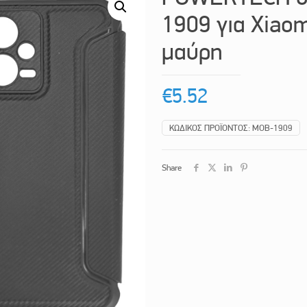
1909 για Xiaom
μαύρη
€
5.52
ΚΩΔΙΚΌΣ ΠΡΟΪΌΝΤΟΣ:
MOB-1909
Share