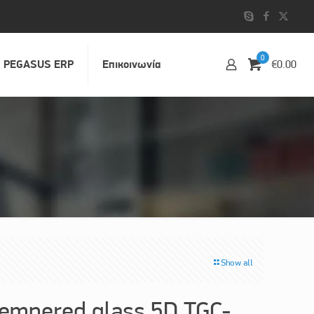
0
PEGASUS ERP
Επικοινωvία
€0.00
Show all
mpered glass 5D TGC-