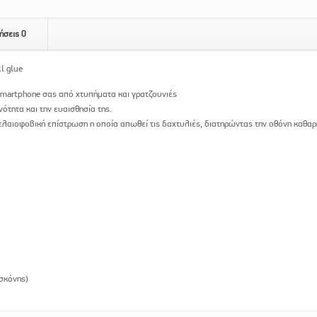
ήσεις
0
l glue
smartphone σας από χτυπήματα και γρατζουνιές
τητα και την ευαισθησία της.
 ελαιοφοβική επίστρωση η οποία απωθεί τις δαχτυλιές, διατηρώντας την οθόνη καθαρ
σκόνης)