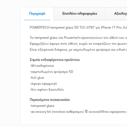
Περιγραφή
Επιπλέον πληροφορίες
Αξιολογ
POWERTECH tempered glass 5D TGC-0787 για iPhone 17 Pro, ful
Τα tempered glass της Powertech προστατεύουν την οθόνη του 
Εφαρμόζουν άψογα στην οθόνη, χωρίς να επηρεάζουν την φωτεινό
Είναι εξαιρετικά διάφανα, με καμπυλωμένο φινίρισμα και ειδική
Σημεία ενδιαφέροντος προϊόντος
-9H σκληρότητα
-καμπυλωμένο φινίρισμα 5D
-full glue
-άψογη εφαρμογή
-δεν αφήνει δαχτυλιές
Περιεχόμενα συσκευασίας
-tempered glass
-accessory kit (πανάκια καθαρισμού & αυτοκόλλητα αφαίρεσης 