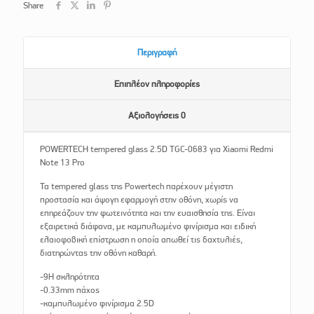
Share
Περιγραφή
Επιπλέον πληροφορίες
Αξιολογήσεις
0
POWERTECH tempered glass 2.5D TGC-0683 για Xiaomi Redmi
Note 13 Pro
Τα tempered glass της Powertech παρέχουν μέγιστη
προστασία και άψογη εφαρμογή στην οθόνη, χωρίς να
επηρεάζουν την φωτεινότητα και την ευαισθησία της. Είναι
εξαιρετικά διάφανα, με καμπυλωμένο φινίρισμα και ειδική
ελαιοφοβική επίστρωση η οποία απωθεί τις δαχτυλιές,
διατηρώντας την οθόνη καθαρή.
-9H σκληρότητα
-0.33mm πάχος
-καμπυλωμένο φινίρισμα 2.5D