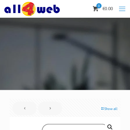
0
€0.00
Show all