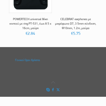
POWERTECH universal θήκη
CELEBRAT earphones με
κινητού με ring PT-531, έως 8.5 x
μικρόφωνο D7, 3.5mm σύνδεση,
16cm, μαύρη
Φ10mm, 1.2m, μαύρα
€
2.84
€
5.75
Γενικοί Οροι Χρήσης