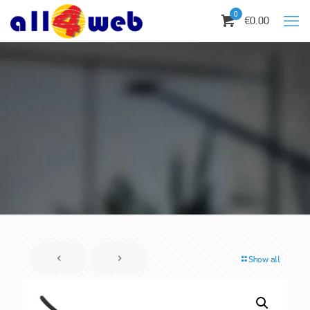
0
€0.00
Show all