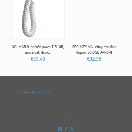
GOLMAR θυροτηλέφωνο T-510R,
SECUKEY Μίνι ελεγκτής δύο
universal, λευκό
θυρών SCK-SBOARD-II
€
33.40
€
32.35
Γενικοί Οροι Χρήσης