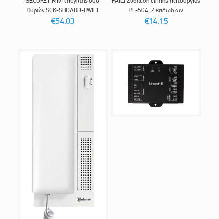
SECUKEY Μίνι ελεγκτής δύο
PAILI Συσκευή διπλής λειτουργίας
θυρών SCK-SBOARD-IIWIFI
PL-504, 2 καλωδίων
€
54.03
€
14.15