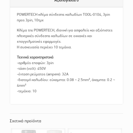
Αξιολογήσεις
0
POWERTECH κλέμα σύνδεσης καλωδίων TOOL-0104, 3pin
προς 3pin, 10τμχ
Κλέμα της POWERTECH, ιδανική για ασφαλείς και αξιόπιστες
ηλεκτρικές σύνδεσης καλωδίων σε οικιακές και
επαγγελματικές εφαρμογές.
Η συσκευασία περιέχει 10 τεμάχια.
Τεχνικά χαρακτηριστικά
-αριθμός επαφών: 3pin
-τάση (volt): 450V
-ένταση ρεύματος (ampere): 32A
-διατομή καλωδίου: εύκαμπτα: 0.08 ~ 2.5mm², άκαμπτα: 0.2 ~
4mm²
-τεμάχια: 10
Σχετικά προϊόντα