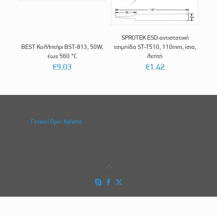
SPROTEK ESD αντιστατική
BEST Κολλητήρι BST-813, 50W,
τσιμπίδα ST-T510, 110mm, ίσια,
έως 560 °C
λεπτή
€
9.03
€
1.42
Γενικοί Οροι Χρήσης