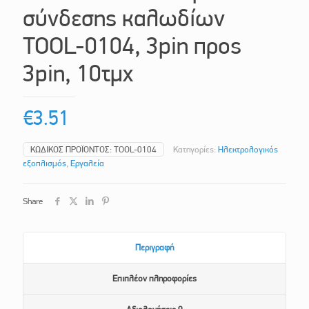
σύνδεσης καλωδίων
TOOL-0104, 3pin προς
3pin, 10τμχ
€
3.51
ΚΩΔΙΚΌΣ ΠΡΟΪΌΝΤΟΣ:
TOOL-0104
Κατηγορίες:
Ηλεκτρολογικός
εξοπλισμός
,
Εργαλεία
Share
Περιγραφή
Επιπλέον πληροφορίες