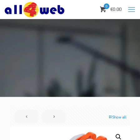
0
€0.00
Show all