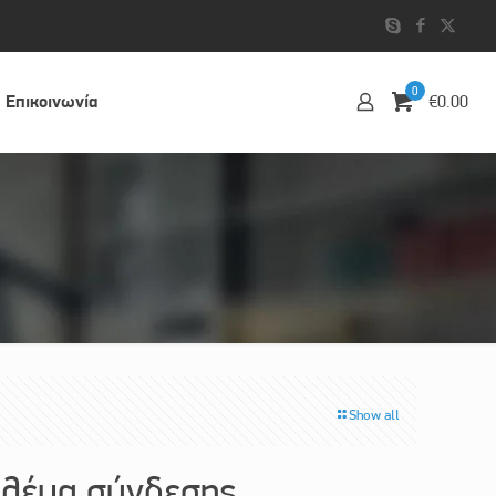
0
Επικοινωvία
€0.00
Show all
λέμα σύνδεσης