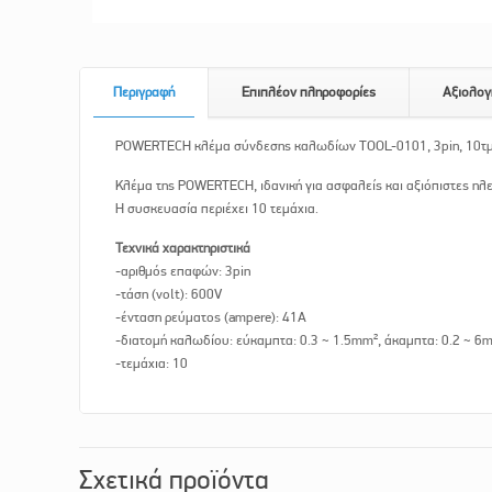
Περιγραφή
Επιπλέον πληροφορίες
Αξιολογ
POWERTECH κλέμα σύνδεσης καλωδίων TOOL-0101, 3pin, 10τ
Κλέμα της POWERTECH, ιδανική για ασφαλείς και αξιόπιστες ηλ
Η συσκευασία περιέχει 10 τεμάχια.
Τεχνικά χαρακτηριστικά
-αριθμός επαφών: 3pin
-τάση (volt): 600V
-ένταση ρεύματος (ampere): 41A
-διατομή καλωδίου: εύκαμπτα: 0.3 ~ 1.5mm², άκαμπτα: 0.2 ~ 6
-τεμάχια: 10
Σχετικά προϊόντα