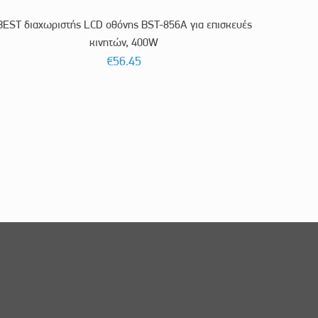
BEST διαχωριστής LCD οθόνης BST-856A για επισκευές
κινητών, 400W
€
56.45