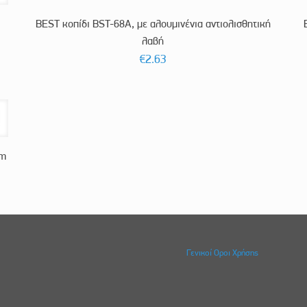
BEST κοπίδι BST-68A, με αλουμινένια αντιολισθητική
λαβή
€
2.63
cm
Γενικοί Οροι Χρήσης