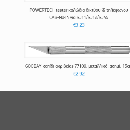
POWERTECH tester καλώδια δικτύου & τηλέφωνου
CAB-N044 για RJ11/RJ12/RJ45
€
3.23
GOOBAY κοπίδι ακριβείας 77109, μεταλλικό, ασημί, 15
€
2.92