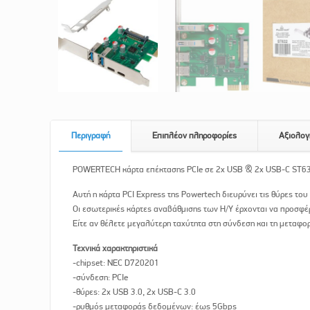
Περιγραφή
Επιπλέον πληροφορίες
Αξιολογ
POWERTECH κάρτα επέκτασης PCIe σε 2x USB & 2x USB-C ST6
Αυτή η κάρτα PCI Express της Powertech διευρύνει τις θύρες το
Οι εσωτερικές κάρτες αναβάθμισης των Η/Υ έρχονται να προσφέρ
Είτε αν θέλετε μεγαλύτερη ταχύτητα στη σύνδεση και τη μεταφο
Τεχνικά χαρακτηριστικά
-chipset: NEC D720201
-σύνδεση: PCIe
-θύρες: 2x USB 3.0, 2x USB-C 3.0
-ρυθμός μεταφοράς δεδομένων: έως 5Gbps