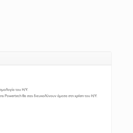
σμολογία του Η/Υ.
της Powertech θα σας διευκολύνουν άμεσα στη χρήση του Η/Υ.