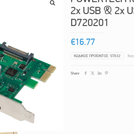
2x USB & 2x U
D720201
€
16.77
ΚΩΔΙΚΌΣ ΠΡΟΪΌΝΤΟΣ:
ST632
Κατ
Share