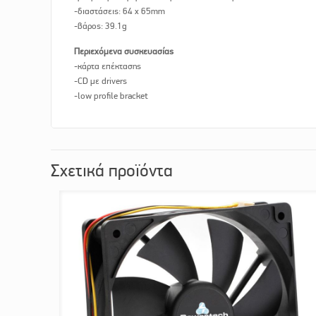
-διαστάσεις: 64 x 65mm
-βάρος: 39.1g
Περιεχόμενα συσκευασίας
-κάρτα επέκτασης
-CD με drivers
-low profile bracket
Σχετικά προϊόντα