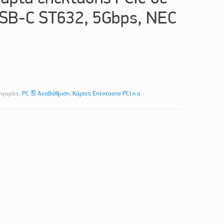
SB-C ST632, 5Gbps, NEC
ηγορίες:
PC & Αναβάθμιση
,
Κάρτες Επέκτασης PCI κ.α