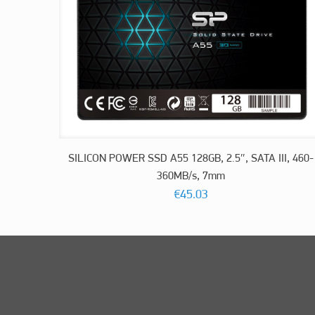
SILICON POWER SSD A55 128GB, 2.5″, SATA III, 460-
360MB/s, 7mm
€
45.03