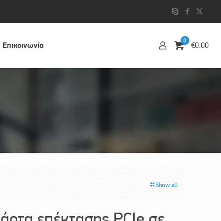
0
Επικοινωvία
€0.00
Show all
ρτα επέκτασης PCIe σε