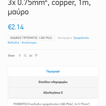
3x 0.75mm², copper, 1m,
μαύρο
€
2.14
ΚΩΔΙΚΌΣ ΠΡΟΪΌΝΤΟΣ:
CAB-P042
Κατηγορίες:
Τροφοδοσία
,
Καλώδια - Αντάπτορες
Share
Περιγραφή
Επιπλέον πληροφορίες
Αξιολογήσεις
0
POWERTECH καλώδιο τροφοδοσίας CAB-P042, 3x 0.75mm²,