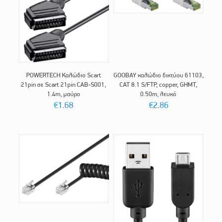
POWERTECH Καλώδιο Scart
GOOBAY καλώδιο δικτύου 61103,
21pin σε Scart 21pin CAB-S001,
CAT 8.1 S/FTP, copper, GHMT,
1.4m, μαύρο
0.50m, λευκό
€
1.68
€
2.86