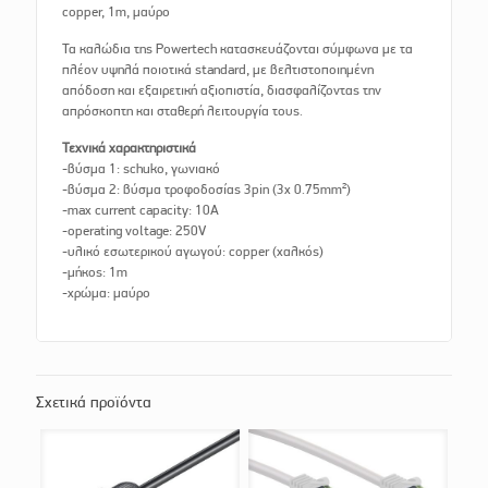
copper, 1m, μαύρο
Τα καλώδια της Powertech κατασκευάζονται σύμφωνα με τα
πλέον υψηλά ποιοτικά standard, με βελτιστοποιημένη
απόδοση και εξαιρετική αξιοπιστία, διασφαλίζοντας την
απρόσκοπτη και σταθερή λειτουργία τους.
Τεχνικά χαρακτηριστικά
-βύσμα 1: schuko, γωνιακό
-βύσμα 2: βύσμα τροφοδοσίας 3pin (3x 0.75mm²)
-max current capacity: 10A
-operating voltage: 250V
-υλικό εσωτερικού αγωγού: copper (χαλκός)
-μήκος: 1m
-χρώμα: μαύρο
Σχετικά προϊόντα