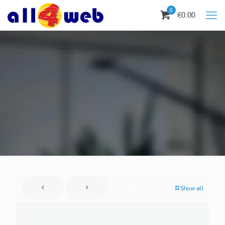
0
€0.00
Show all