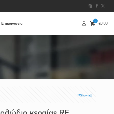
0
Επικοινωvία
€0.00
Show all
λώδιο κεραίας RF