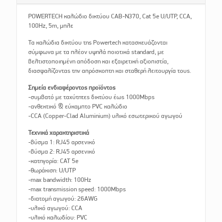
POWERTECH καλώδιο δικτύου CAB-N370, Cat 5e U/UTP, CCA,
100Hz, 5m, μπλε
Τα καλώδια δικτύου της Powertech κατασκευάζονται
σύμφωνα με τα πλέον υψηλά ποιοτικά standard, με
βελτιστοποιημένη απόδοση και εξαιρετική αξιοπιστία,
διασφαλίζοντας την απρόσκοπτη και σταθερή λειτουργία τους.
Σημεία ενδιαφέροντος προϊόντος
-συμβατό με ταχύτητες δικτύου έως 1000Mbps
-ανθεκτικό & εύκαμπτο PVC καλώδιο
-CCA (Copper-Clad Aluminium) υλικό εσωτερικού αγωγού
Τεχνικά χαρακτηριστικά
-βύσμα 1: RJ45 αρσενικό
-βύσμα 2: RJ45 αρσενικό
-κατηγορία: CAT 5e
-θωράκιση: U/UTP
-max bandwidth: 100Hz
-max transmission speed: 1000Mbps
-διατομή αγωγού: 26AWG
-υλικό αγωγού: CCA
-υλικό καλωδίου: PVC