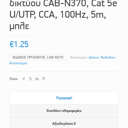
δικτύου CAB-N370, Cat 5e
U/UTP, CCA, 100Hz, 5m,
μπλε
€
1.25
ΚΩΔΙΚΌΣ ΠΡΟΪΌΝΤΟΣ:
CAB-N370
Κατηγορίες:
Δίκτυο
,
Καλώδια -
Αντάπτορες
Share
Περιγραφή
Επιπλέον πληροφορίες
Αξιολογήσεις
0