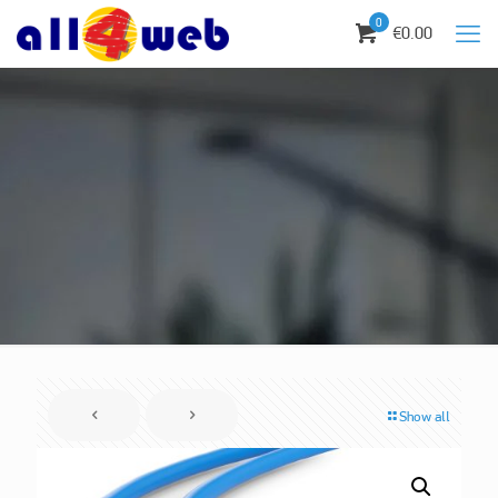
0
€0.00
Show all