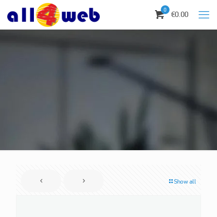
0
€0.00
Show all