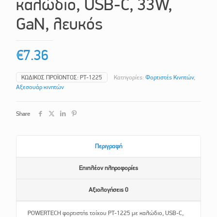
καλώδιο, USB-C, 33W,
GaN, λευκός
€
7.36
ΚΩΔΙΚΌΣ ΠΡΟΪΌΝΤΟΣ:
PT-1225
Κατηγορίες:
Φορτιστές Κινητών
,
Αξεσουάρ κινητών
Share
Περιγραφή
Επιπλέον πληροφορίες
Αξιολογήσεις
0
POWERTECH φορτιστής τοίχου PT-1225 με καλώδιο, USB-C,