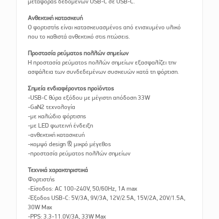
μεταφοράς δεδομένων USB-C σε USB-C.
Ανθεκτική κατασκευή
Ο φορτιστής είναι κατασκευασμένος από ενισχυμένο υλικό
που το καθιστά ανθεκτικό στις πτώσεις.
Προστασία ρεύματος πολλών σημείων
Η προστασία ρεύματος πολλών σημείων εξασφαλίζει την
ασφάλεια των συνδεδεμένων συσκευών κατά τη φόρτιση.
Σημεία ενδιαφέροντος προϊόντος
-USB-C θύρα εξόδου με μέγιστη απόδοση 33W
-GaN2 τεχνολογία
-με καλώδιο φόρτισης
-με LED φωτεινή ένδειξη
-ανθεκτική κατασκευή
-κομψό design & μικρό μέγεθος
-προστασία ρεύματος πολλών σημείων
Τεχνικά χαρακτηριστικά
Φορτιστής
-Είσοδος: AC 100-240V, 50/60Hz, 1A max
-Έξοδος USB-C: 5V/3A, 9V/3A, 12V/2.5A, 15V/2A, 20V/1.5A,
30W Max
-PPS: 3.3-11.0V/3A, 33W Max