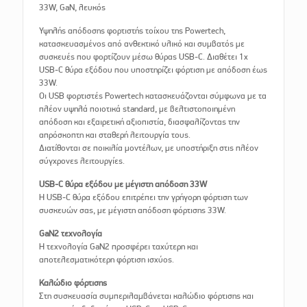
33W, GaN, λευκός
Υψηλής απόδοσης φορτιστής τοίχου της Powertech,
κατασκευασμένος από ανθεκτικό υλικό και συμβατός με
συσκευές που φορτίζουν μέσω θύρας USB-C. Διαθέτει 1x
USB-C θύρα εξόδου που υποστηρίζει φόρτιση με απόδοση έως
33W.
Οι USB φορτιστές Powertech κατασκευάζονται σύμφωνα με τα
πλέον υψηλά ποιοτικά standard, με βελτιστοποιημένη
απόδοση και εξαιρετική αξιοπιστία, διασφαλίζοντας την
απρόσκοπτη και σταθερή λειτουργία τους.
Διατίθονται σε ποικιλία μοντέλων, με υποστήριξη στις πλέον
σύγχρονες λειτουργίες.
USB-C θύρα εξόδου με μέγιστη απόδοση 33W
Η USB-C θύρα εξόδου επιτρέπει την γρήγορη φόρτιση των
συσκευών σας, με μέγιστη απόδοση φόρτισης 33W.
GaN2 τεχνολογία
Η τεχνολογία GaN2 προσφέρει ταχύτερη και
αποτελεσματικότερη φόρτιση ισχύος.
Καλώδιο φόρτισης
Στη συσκευασία συμπεριλαμβάνεται καλώδιο φόρτισης και