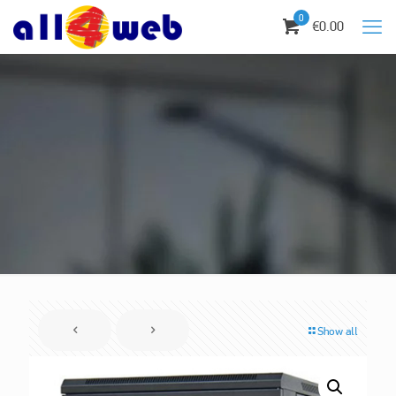
0
€0.00
Show all