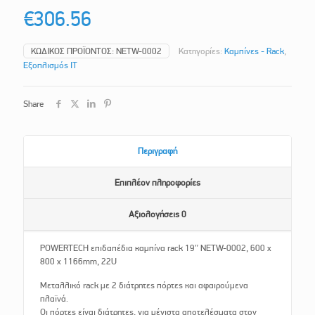
€
306.56
ΚΩΔΙΚΌΣ ΠΡΟΪΌΝΤΟΣ:
NETW-0002
Κατηγορίες:
Καμπίνες - Rack
,
Εξοπλισμός IT
Share
Περιγραφή
Επιπλέον πληροφορίες
Αξιολογήσεις
0
POWERTECH επιδαπέδια καμπίνα rack 19″ NETW-0002, 600 x
800 x 1166mm, 22U
Μεταλλικό rack με 2 διάτρητες πόρτες και αφαιρούμενα
πλαϊνά.
Οι πόρτες είναι διάτρητες, για μέγιστα αποτελέσματα στον