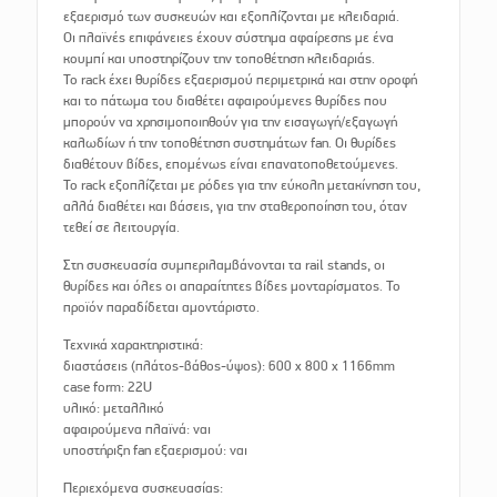
εξαερισμό των συσκευών και εξοπλίζονται με κλειδαριά.
Οι πλαϊνές επιφάνειες έχουν σύστημα αφαίρεσης με ένα
κουμπί και υποστηρίζουν την τοποθέτηση κλειδαριάς.
Το rack έχει θυρίδες εξαερισμού περιμετρικά και στην οροφή
και το πάτωμα του διαθέτει αφαιρούμενες θυρίδες που
μπορούν να χρησιμοποιηθούν για την εισαγωγή/εξαγωγή
καλωδίων ή την τοποθέτηση συστημάτων fan. Οι θυρίδες
διαθέτουν βίδες, επομένως είναι επανατοποθετούμενες.
Το rack εξοπλίζεται με ρόδες για την εύκολη μετακίνηση του,
αλλά διαθέτει και βάσεις, για την σταθεροποίηση του, όταν
τεθεί σε λειτουργία.
Στη συσκευασία συμπεριλαμβάνονται τα rail stands, οι
θυρίδες και όλες οι απαραίτητες βίδες μονταρίσματος. Το
προϊόν παραδίδεται αμοντάριστο.
Τεχνικά χαρακτηριστικά:
διαστάσεις (πλάτος-βάθος-ύψος): 600 x 800 x 1166mm
case form: 22U
υλικό: μεταλλικό
αφαιρούμενα πλαϊνά: ναι
υποστήριξη fan εξαερισμού: ναι
Περιεχόμενα συσκευασίας: