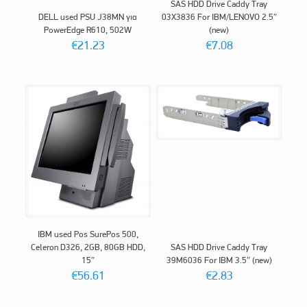
SAS HDD Drive Caddy Tray
DELL used PSU J38MN για
03X3836 For IBM/LENOVO 2.5″
PowerEdge R610, 502W
(new)
€
21.23
€
7.08
IBM used Pos SurePos 500,
Celeron D326, 2GB, 80GB HDD,
SAS HDD Drive Caddy Tray
15″
39M6036 For IBM 3.5″ (new)
€
56.61
€
2.83