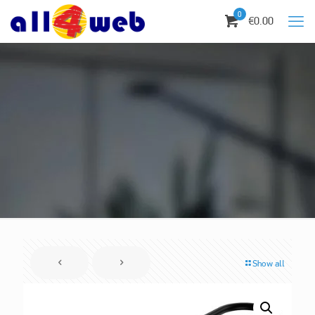
0
€0.00
Show all