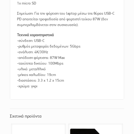
1x micro SD
Σημείωση: Για την φόρτιση του laptop μέσω της θύρας USB-C
PD απαιτείται τροφοδοσία από φορτιστή τοίχου 87W (δεν
συμπεριλαμβάνεται στην συσκευασία).
Τεχνικά χαρακτηριστικά
-σύνδεση: USB-C
-ρυθμός μεταφοράς δεδομένων: 5Gbps
-ανάλυση: 4K/30Hz
-απόδοση φόρτισης: 87W Max
-ταχύτητα δικτύου: 100Mbps
-υλικό: μεταλλικό
-μήκος καλωδίου: 19cm
-διαστάσεις: 3.3 x 1.2 x 15cm
-χρώμα: γκρι
Σχετικά προϊόντα