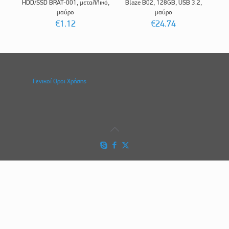
HDD/SSD BRAT-001, μεταλλικό,
Blaze B02, 128GB, USB 3.2,
μαύρο
μαύρο
€
1.12
€
24.74
Γενικοί Οροι Χρήσης