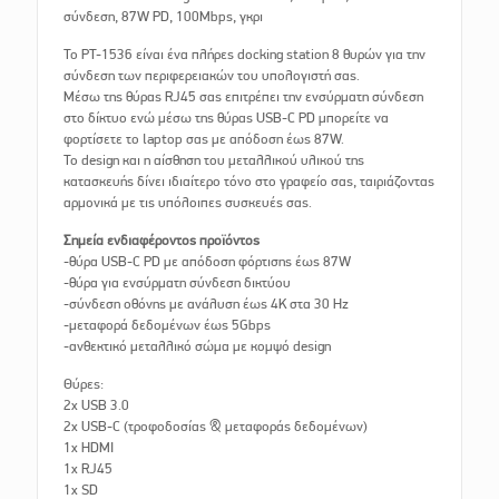
σύνδεση, 87W PD, 100Mbps, γκρι
Το PT-1536 είναι ένα πλήρες docking station 8 θυρών για την
σύνδεση των περιφερειακών του υπολογιστή σας.
Μέσω της θύρας RJ45 σας επιτρέπει την ενσύρματη σύνδεση
στο δίκτυο ενώ μέσω της θύρας USB-C PD μπορείτε να
φορτίσετε το laptop σας με απόδοση έως 87W.
Το design και η αίσθηση του μεταλλικού υλικού της
κατασκευής δίνει ιδιαίτερο τόνο στο γραφείο σας, ταιριάζοντας
αρμονικά με τις υπόλοιπες συσκευές σας.
Σημεία ενδιαφέροντος προϊόντος
-θύρα USB-C PD με απόδοση φόρτισης έως 87W
-θύρα για ενσύρματη σύνδεση δικτύου
-σύνδεση οθόνης με ανάλυση έως 4K στα 30 Hz
-μεταφορά δεδομένων έως 5Gbps
-ανθεκτικό μεταλλικό σώμα με κομψό design
Θύρες:
2x USB 3.0
2x USB-C (τροφοδοσίας & μεταφοράς δεδομένων)
1x HDMI
1x RJ45
1x SD