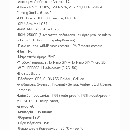
-Λειτουργικό σύστημα: Android 14
-Οθόνη: 6.52″ HD IPS, 1280×576, 215 PPI, 60Hz, 450nit,
Corning Gorilla Glass 5
-CPU: Unisoc T606, Octa-core, 1.6 GHz
-GPU: Arm Mali G57
-RAM: 6GB (+18GB virtual)
-ROM: 256GB (δυνατότητα επέκτασης με κάρτα μνήμης micro
SD έως 1TB, δεν συμπεριλαμβάνεται)
-Πίσω κάμερα: 48MP main camera + 2MP macro camera
-Flash: Ναι
-Μπροστινή κάμερα: 5MP
-Υποδοχή κάρτας: 2, 1x Nano SIM + 1x Nano SIM/Micro SD
-WiFi: IEEE802.11 a/b/g/n/ac (2.4G+5G)
-Bluetooth: 5.0
-Πλοήγηση: GPS, GLONASS, Beidou, Galileo
-Αισθητήρες: G-sensor, Proximity Sensor, Ambient Light Senor,
Compass
-Επίπεδο προστασίας: IP68 (waterproof), IP69K (dust-proof)
MIL-STD 810H (drop-proof)
-Δίκτυο: 4G
-Μπαταρία: 10600mAh
-Φόρτιση: 18W
-Θύρα φόρτισης: USB-C
-Θερμοκρασία λειτουργίας: -20 °C ~ +55 °C