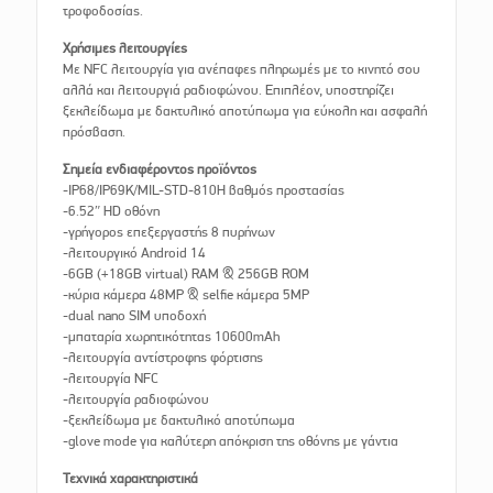
τροφοδοσίας.
Χρήσιμες λειτουργίες
Με NFC λειτουργία για ανέπαφες πληρωμές με το κινητό σου
αλλά και λειτουργιά ραδιοφώνου. Επιπλέον, υποστηρίζει
ξεκλείδωμα με δακτυλικό αποτύπωμα για εύκολη και ασφαλή
πρόσβαση.
Σημεία ενδιαφέροντος προϊόντος
-IP68/IP69K/MIL-STD-810H βαθμός προστασίας
-6.52″ HD οθόνη
-γρήγορος επεξεργαστής 8 πυρήνων
-λειτουργικό Android 14
-6GB (+18GB virtual) RAM & 256GB ROM
-κύρια κάμερα 48MP & selfie κάμερα 5MP
-dual nano SIM υποδοχή
-μπαταρία χωρητικότητας 10600mAh
-λειτουργία αντίστροφης φόρτισης
-λειτουργία NFC
-λειτουργία ραδιοφώνου
-ξεκλείδωμα με δακτυλικό αποτύπωμα
-glove mode για καλύτερη απόκριση της οθόνης με γάντια
Τεχνικά χαρακτηριστικά