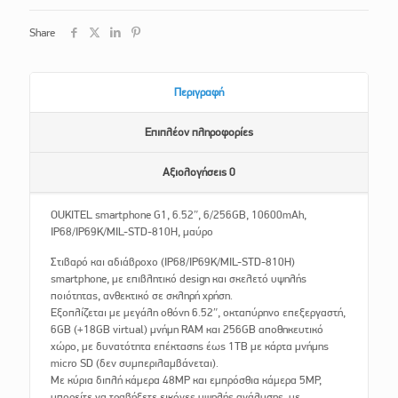
Share
Περιγραφή
Επιπλέον πληροφορίες
Αξιολογήσεις
0
OUKITEL smartphone G1, 6.52″, 6/256GB, 10600mAh,
IP68/IP69K/MIL-STD-810H, μαύρο
Στιβαρό και αδιάβροχο (IP68/IP69K/MIL-STD-810H)
smartphone, με επιβλητικό design και σκελετό υψηλής
ποιότητας, ανθεκτικό σε σκληρή χρήση.
Εξοπλίζεται με μεγάλη οθόνη 6.52″, οκταπύρηνο επεξεργαστή,
6GB (+18GB virtual) μνήμη RAM και 256GB αποθηκευτικό
χώρο, με δυνατότητα επέκτασης έως 1TB με κάρτα μνήμης
micro SD (δεν συμπεριλαμβάνεται).
Με κύρια διπλή κάμερα 48MP και εμπρόσθια κάμερα 5MP,
μπορείτε να τραβήξετε εικόνες υψηλής ανάλυσης, με