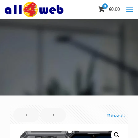
0
€0.00
Show all