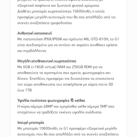
εξαιρετική σαφήνεια και ζωντανά φυσικά χρώματα.
Διαθέτει μπαταρία χωρητικότητας 10600mAh, η οποία
προσφέρει μεγάλη αυτονομία που θα σας απαλλάξει από τις
συχνές αναζητήσεις τροφοδοσίας.
Ανθεκτική κατασκευή
Με πιστοποίηση IP68/IP69K και πρότυπο MIL-STD-810H, το G1
είναι σχεδιασμένο για να αντέχει σε ακραίες συνθήκες χρήσης
και περιβάλλοντα.
Μεγάλη αποθηκευτική χωρητικότητα
Με 6GB (+18GB virtual) RAM και 256GB ROM για να
αποθηκεύετε τα αγαπημένα σας αρχεία, φωτογραφίες και
βίντεο. Επιπλέον, προσφέρει την δυνατότητα να επεκτείνετε
τον χώρο αποθήκευσης του smartphone με κάρτα micro SD
έως 1TB.
Υψηλής ποιότητας φωτογραφίες & selfies
Η κύρια κάμερα 48MP και εμπρόσθια selfie κάμερα 5MP σας
επιτρέπουν να τραβήξετε εικόνες υψηλής ανάλυσης.
Ισχυρή μπαταρία
Με μπαταρία 10600mAh, το G1 προσφέρει εξαιρετικά μεγάλη
αυτονομία, που θα σας απαλλάξει από τις συχνές αναζητήσεις