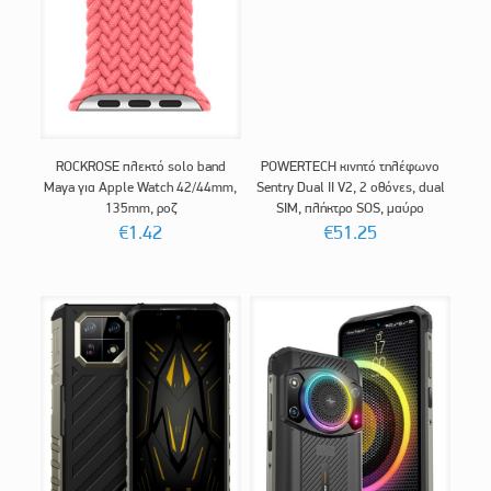
ROCKROSE πλεκτό solo band
POWERTECH κινητό τηλέφωνο
Maya για Apple Watch 42/44mm,
Sentry Dual II V2, 2 οθόνες, dual
135mm, ροζ
SIM, πλήκτρο SOS, μαύρο
€
1.42
€
51.25