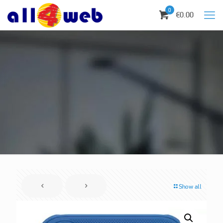
0
€0.00
Show all