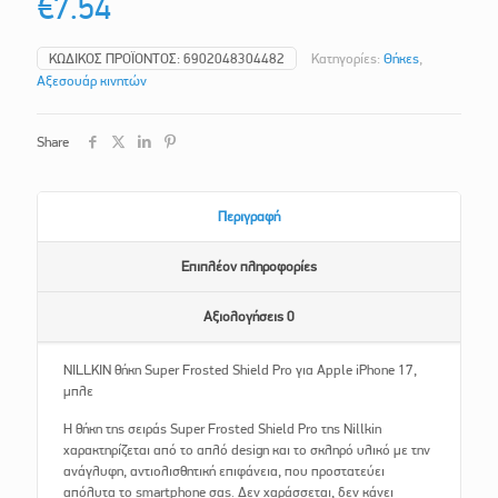
€
7.54
ΚΩΔΙΚΌΣ ΠΡΟΪΌΝΤΟΣ:
6902048304482
Κατηγορίες:
Θήκες
,
Αξεσουάρ κινητών
Share
Περιγραφή
Επιπλέον πληροφορίες
Αξιολογήσεις
0
NILLKIN θήκη Super Frosted Shield Pro για Apple iPhone 17,
μπλε
Η θήκη της σειράς Super Frosted Shield Pro της Nillkin
χαρακτηρίζεται από το απλό design και το σκληρό υλικό με την
ανάγλυφη, αντιολισθητική επιφάνεια, που προστατεύει
απόλυτα το smartphone σας. Δεν χαράσσεται, δεν κάνει