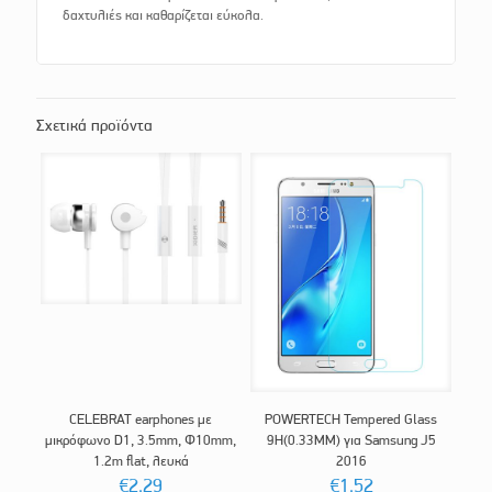
δαχτυλιές και καθαρίζεται εύκολα.
Σχετικά προϊόντα
CELEBRAT earphones με
POWERTECH Tempered Glass
μικρόφωνο D1, 3.5mm, Φ10mm,
9H(0.33MM) για Samsung J5
1.2m flat, λευκά
2016
€
2.29
€
1.52